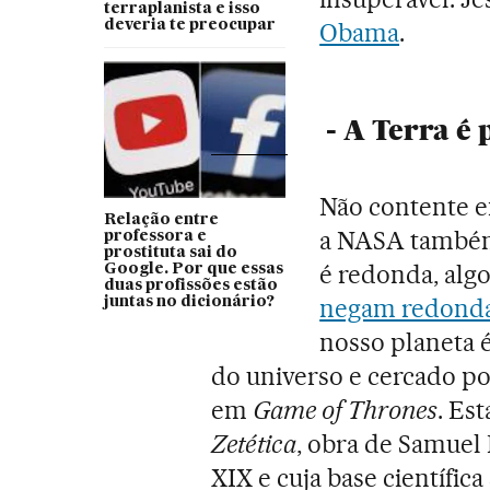
terraplanista e isso
deveria te preocupar
Obama
.
- A Terra é
Não contente e
Relação entre
a NASA também e
professora e
prostituta sai do
é redonda, alg
Google. Por que essas
duas profissões estão
negam redond
juntas no dicionário?
nosso planeta 
do universo e cercado p
em
Game of Thrones
. Es
Zetética
, obra de Samuel
XIX e cuja base científic