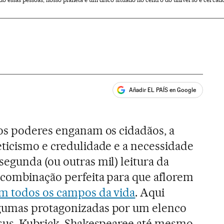
Añadir EL PAÍS en Google
ales
 os poderes enganam os cidadãos, a
eticismo e credulidade e a necessidade
egunda (ou outras mil) leitura da
a combinação perfeita para que aflorem
m todos os campos da vida
. Aqui
gumas protagonizadas por um elenco
esus, Kubrick, Shakespearee até mesmo