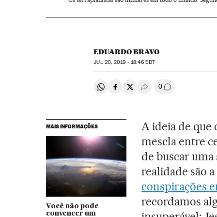
EDUARDO BRAVO
JUL
20, 2019 - 18:46
EDT
0
Compartir en Whatsapp
Compartir en Facebook
Compartir en Twitter
Desplegar Redes Soci
Comentários
A ideia de que
MAIS INFORMAÇÕES
mescla entre c
de buscar uma s
realidade são 
conspirações e
recordamos al
Você não pode
insuperável: J
convencer um