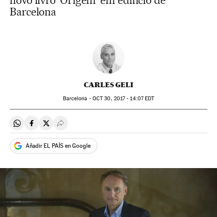
novo livro 'Origem' em edifício de
Barcelona
CARLES GELI
Barcelona -
OCT
30, 2017 - 14:07
EDT
Compartir en Whatsapp
Compartir en Facebook
Compartir en Twitter
Desplegar Redes Sociales
Añadir EL PAÍS en Google