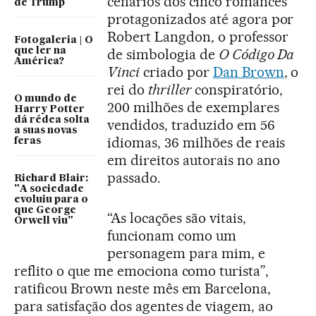
cenários dos cinco romances
de Trump
protagonizados até agora por
Robert Langdon, o professor
Fotogaleria | O
que ler na
de simbologia de
O Código Da
América?
Vinci
criado por
Dan Brown
, o
rei do
thriller
conspiratório,
O mundo de
200 milhões de exemplares
Harry Potter
dá rédea solta
vendidos, traduzido em 56
a suas novas
idiomas, 36 milhões de reais
feras
em direitos autorais no ano
passado.
Richard Blair:
"A sociedade
evoluiu para o
que George
“As locações são vitais,
Orwell viu"
funcionam como um
personagem para mim, e
reflito o que me emociona como turista”,
ratificou Brown neste mês em Barcelona,
para satisfação dos agentes de viagem, ao