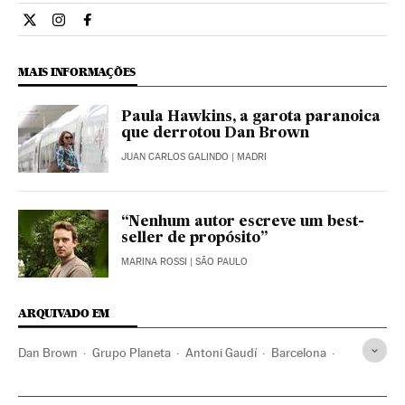
Cultura El País Brasil en Twitter
Cultura El País Brasil en Instagram
Cultura El País Brasil en Facebook
MAIS INFORMAÇÕES
Paula Hawkins, a garota paranoica
que derrotou Dan Brown
JUAN CARLOS GALINDO
| MADRI
“Nenhum autor escreve um best-
seller de propósito”
MARINA ROSSI
| SÃO PAULO
ARQUIVADO EM
Dan Brown
Grupo Planeta
Antoni Gaudí
Barcelona
Catalunha
Livros
Empresas
Espanha
Cultura