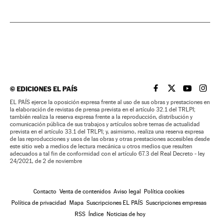
©
EDICIONES EL PAÍS
EL PAÍS BRASIL EN
EL PAÍS BRASI
EL PAÍS B
EL PA
EL PAÍS ejerce la oposición expresa frente al uso de sus obras y prestaciones en
la elaboración de revistas de prensa prevista en el artículo 32.1 del TRLPI;
también realiza la reserva expresa frente a la reproducción, distribución y
comunicación pública de sus trabajos y artículos sobre temas de actualidad
prevista en el artículo 33.1 del TRLPI; y, asimismo, realiza una reserva expresa
de las reproducciones y usos de las obras y otras prestaciones accesibles desde
este sitio web a medios de lectura mecánica u otros medios que resulten
adecuados a tal fin de conformidad con el artículo 67.3 del Real Decreto - ley
24/2021, de 2 de noviembre
Contacto
Venta de contenidos
Aviso legal
Política cookies
Política de privacidad
Mapa
Suscripciones EL PAÍS
Suscripciones empresas
RSS
Índice
Noticias de hoy