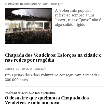
THOMÁS DE BARROS
|
OCT 30, 2017 - 16:02
EDT
A “soberania popular”
refere-se sempre a um
“povo”, mas o "povo" não é
algo sólido, rígido
Chapada dos Veadeiros: Esforços na cidade e
nas redes por tragédia
Goiania
|
OCT 30, 2017 - 15:13
EDT
Em apenas dois dias voluntário conseguiram arrecadar
300.000 reais
INCÊNDIO NA CHAPADA DOS VEADEIROS
O desastre que queimou a Chapada dos
Veadeiros e uniu um povo