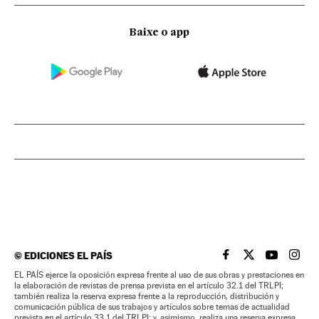
Baixe o app
©
EDICIONES EL PAÍS
EL PAÍS BRASIL EN
EL PAÍS BRASI
EL PAÍS B
EL PA
EL PAÍS ejerce la oposición expresa frente al uso de sus obras y prestaciones en
la elaboración de revistas de prensa prevista en el artículo 32.1 del TRLPI;
también realiza la reserva expresa frente a la reproducción, distribución y
comunicación pública de sus trabajos y artículos sobre temas de actualidad
prevista en el artículo 33.1 del TRLPI; y, asimismo, realiza una reserva expresa