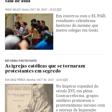
sala de aula
YAGO SALES
|
Goiás
|
OCT 30, 2017 - 13:22
EDT
Em conversa com o EL PAÍS,
estudantes relembram
histórias do menino que
matou colegas em Goiás
REFORMA PROTESTANTE
As igrejas católicas que se tornaram
protestantes em segredo
EVA DÍAZ PÉREZ
|
Sevilha
|
OCT 30, 2017 - 11:01
EDT
No Império espanhol do
século XVI, em plena
Contrarreforma, grupos
católicos praticavam o
protestantismo mesmo com
a ameaça da Inquisição