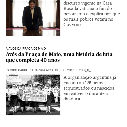
discurso vigente na Casa
Rosada vaticina o fim do
peronismo e explica por que
os mais pobres votam no
Governo
A AVÓS DA PRAÇA DE MAIO
Avós da Praça de Maio, uma história de luta
que completa 40 anos
RAMIRO BARREIRO
|
Buenos Aires
|
OCT 30, 2017 - 07:08
EDT
A organização argentina já
encontrou 125 netos
sequestrados ou nascidos
em cativeiro durante a
ditadura