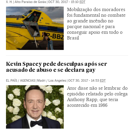
X. H.
|
Alto Paraíso de Goiás
|
OCT 30, 2017 - 15:10
EDT
Mobilização dos moradores
foi fundamental no combate
ao grande incêndio no
parque nacional e para
conseguir apoio em todo o
Brasil
Kevin Spacey pede desculpas após ser
acusado de abuso e se declara gay
EL PAÍS
/
AGENCIAS
|
Madri / Los Angeles
|
OCT 30, 2017 - 14:53
EDT
Ator disse não se lembrar do
episódio relatado pelo colega
Anthony Rapp, que teria
acontecido em 1986