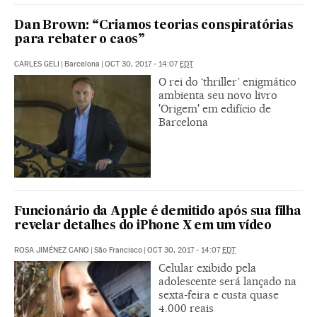
Dan Brown: “Criamos teorias conspiratórias
para rebater o caos”
CARLES GELI
|
Barcelona
|
OCT 30, 2017 - 14:07
EDT
O rei do ‘thriller’ enigmático
ambienta seu novo livro
'Origem' em edifício de
Barcelona
Funcionário da Apple é demitido após sua filha
revelar detalhes do iPhone X em um vídeo
ROSA JIMÉNEZ CANO
|
São Francisco
|
OCT 30, 2017 - 14:07
EDT
Celular exibido pela
adolescente será lançado na
sexta-feira e custa quase
4.000 reais