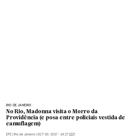
RIO DE JANEIRO
No Rio, Madonna visita o Morro da
Providência (e posa entre policiais vestida de
camuflagem)
EFE
|
Rio de Janeiro
|
OCT 30, 2017 - 14:27
EDT