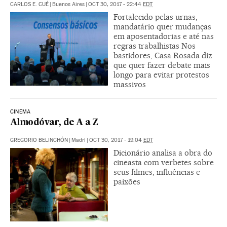
CARLOS E. CUÉ
|
Buenos Aires
|
OCT 30, 2017 - 22:44
EDT
Fortalecido pelas urnas,
mandatário quer mudanças
em aposentadorias e até nas
regras trabalhistas Nos
bastidores, Casa Rosada diz
que quer fazer debate mais
longo para evitar protestos
massivos
CINEMA
Almodóvar, de A a Z
GREGORIO BELINCHÓN
|
Madri
|
OCT 30, 2017 - 19:04
EDT
Dicionário analisa a obra do
cineasta com verbetes sobre
seus filmes, influências e
paixões