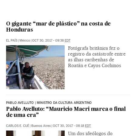
O gigante “mar de plástico” na costa de
Honduras
EL PAÍS
|
México
|
OCT 30, 2017 - 09:38
EDT
Fotógrafa britânica fez o
registro da catástrofe entre
as ilhas caribenhas de
Roatán e Cayos Cochinos
PABLO AVELLUTO | MINISTRO DA CULTURA ARGENTINO
Pablo Avelluto: “Mauricio Macri marca o final
de uma era”
CARLOS E. CUÉ
|
Buenos Aires
|
OCT 30, 2017 - 08:18
EDT
Um dos ideólogos do