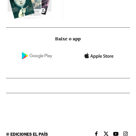
Baixe o app
©
EDICIONES EL PAÍS
EL PAÍS BRASIL EN
EL PAÍS BRASI
EL PAÍS B
EL PA