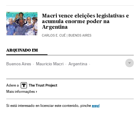
Macri vence eleições legislativas e
acumula enorme poder na
Argentina
CARLOS E. CUÉ
| BUENOS AIRES
ARQUIVADO EM
Buenos Aires
Mauricio Macri
Argentina
Eleições Argentina
Eleições
América do Sul
América Latina
América
Política
Adere a
Mais informações
aquí
Si está interesado en licenciar este contenido, pinche