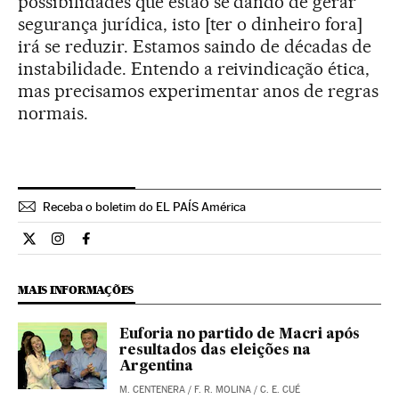
possibilidades que estão se dando de gerar
segurança jurídica, isto [ter o dinheiro fora]
irá se reduzir. Estamos saindo de décadas de
instabilidade. Entendo a reivindicação ética,
mas precisamos experimentar anos de regras
normais.
Receba o boletim do EL PAÍS América
Internacional El País Brasil en Twitter
Internacional El País Brasil en Instagram
Internacional El País Brasil en Facebook
MAIS INFORMAÇÕES
Euforia no partido de Macri após
resultados das eleições na
Argentina
M. CENTENERA
/
F. R. MOLINA
/
C. E. CUÉ