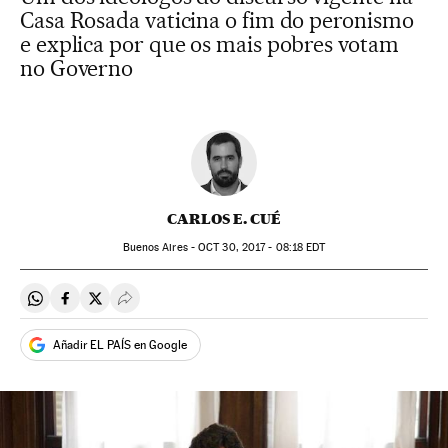
Casa Rosada vaticina o fim do peronismo
e explica por que os mais pobres votam
no Governo
CARLOS E. CUÉ
Buenos Aires -
OCT
30, 2017 - 08:18
EDT
Compartir en Whatsapp
Compartir en Facebook
Compartir en Twitter
Desplegar Redes Sociales
Añadir EL PAÍS en Google