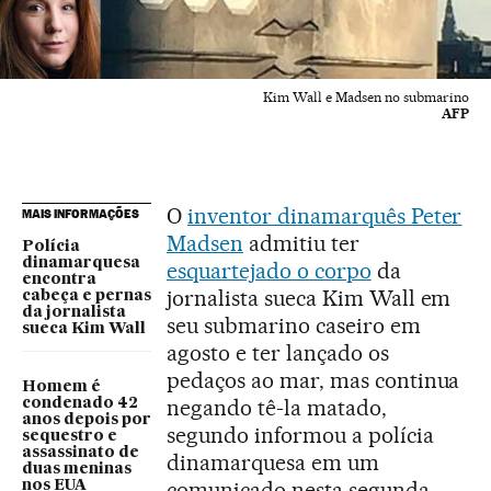
Kim Wall e Madsen no submarino
AFP
O
inventor dinamarquês Peter
MAIS INFORMAÇÕES
Madsen
admitiu ter
Polícia
dinamarquesa
esquartejado o corpo
da
encontra
jornalista sueca Kim Wall em
cabeça e pernas
da jornalista
seu submarino caseiro em
sueca Kim Wall
agosto e ter lançado os
pedaços ao mar, mas continua
Homem é
negando tê-la matado,
condenado 42
anos depois por
segundo informou a polícia
sequestro e
assassinato de
dinamarquesa em um
duas meninas
comunicado nesta segunda-
nos EUA