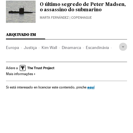
O último segredo de Peter Madsen,
o assassino do submarino
MARTA FERNÁNDEZ
| COPENHAGUE
ARQUIVADO EM
Europa
Justiça
Kim Wall
Dinamarca
Escandinávia
Pessoas desaparecidas
Casos por resolver
Assassinatos
Casos judiciais
Acontecimentos
Delitos
Adere a
Mais informações
aquí
Si está interesado en licenciar este contenido, pinche