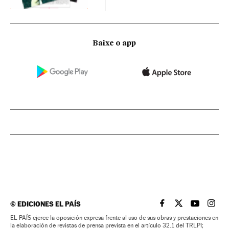
Baixe o app
©
EDICIONES EL PAÍS
EL PAÍS BRASIL EN
EL PAÍS BRASI
EL PAÍS B
EL PA
EL PAÍS ejerce la oposición expresa frente al uso de sus obras y prestaciones en
la elaboración de revistas de prensa prevista en el artículo 32.1 del TRLPI;