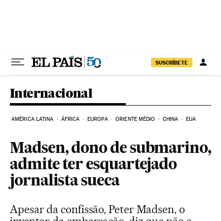
Pular para o conteúdo
SUSCRÍBETE
Internacional
AMÉRICA LATINA
ÁFRICA
EUROPA
ORIENTE MÉDIO
CHINA
EUA
Madsen, dono de submarino,
admite ter esquartejado
jornalista sueca
Apesar da confissão, Peter Madsen, o