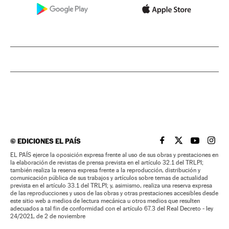
©
EDICIONES EL PAÍS
EL PAÍS BRASIL EN
EL PAÍS BRASI
EL PAÍS B
EL PA
EL PAÍS ejerce la oposición expresa frente al uso de sus obras y prestaciones en
la elaboración de revistas de prensa prevista en el artículo 32.1 del TRLPI;
también realiza la reserva expresa frente a la reproducción, distribución y
comunicación pública de sus trabajos y artículos sobre temas de actualidad
prevista en el artículo 33.1 del TRLPI; y, asimismo, realiza una reserva expresa
de las reproducciones y usos de las obras y otras prestaciones accesibles desde
este sitio web a medios de lectura mecánica u otros medios que resulten
adecuados a tal fin de conformidad con el artículo 67.3 del Real Decreto - ley
24/2021, de 2 de noviembre