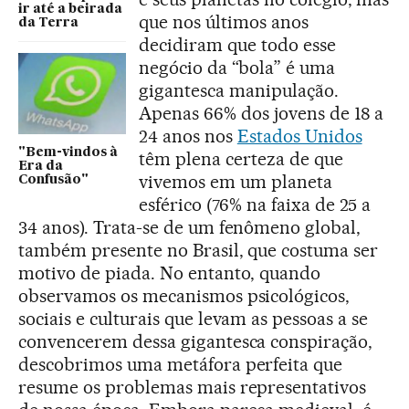
ir até a beirada
que nos últimos anos
da Terra
decidiram que todo esse
negócio da “bola” é uma
gigantesca manipulação.
Apenas 66% dos jovens de 18 a
24 anos nos
Estados Unidos
"Bem-vindos à
têm plena certeza de que
Era da
vivemos em um planeta
Confusão"
esférico (76% na faixa de 25 a
34 anos). Trata-se de um fenômeno global,
também presente no Brasil, que costuma ser
motivo de piada. No entanto, quando
observamos os mecanismos psicológicos,
sociais e culturais que levam as pessoas a se
convencerem dessa gigantesca conspiração,
descobrimos uma metáfora perfeita que
resume os problemas mais representativos