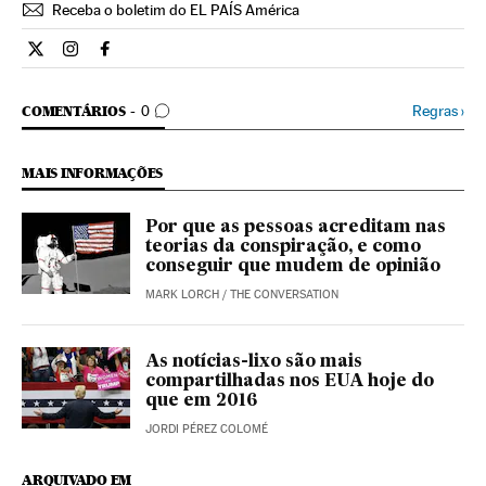
Receba o boletim do EL PAÍS América
Ciencia El País Brasil en Twitter
Ciencia El País Brasil en Instagram
Ciencia El País Brasil en Facebook
COMENTÁRIOS
Regras
›
COMENTÁRIOS
0
MAIS INFORMAÇÕES
Por que as pessoas acreditam nas
teorias da conspiração, e como
conseguir que mudem de opinião
MARK LORCH
/
THE CONVERSATION
As notícias-lixo são mais
compartilhadas nos EUA hoje do
que em 2016
JORDI PÉREZ COLOMÉ
ARQUIVADO EM