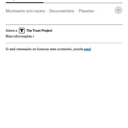
Movimento anti-vacina
Documentário
Planetas
Sociologia
Sistema solar
Psicologia
Universo
Pseudociência
Astronomia
Ciência
Adere a
Mais informações
aquí
Si está interesado en licenciar este contenido, pinche