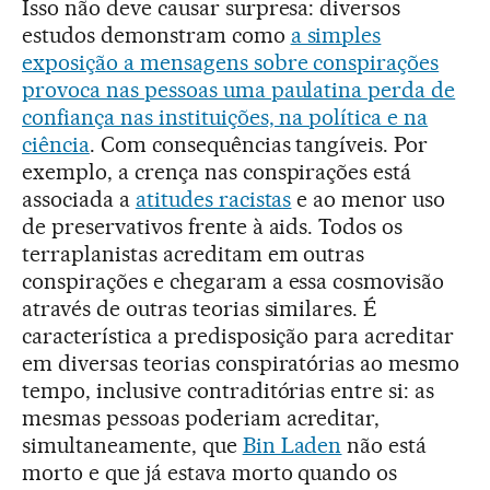
Isso não deve causar surpresa: diversos
estudos demonstram como
a simples
exposição a mensagens sobre conspirações
provoca nas pessoas uma paulatina perda de
confiança nas instituições, na política e na
ciência
. Com consequências tangíveis. Por
exemplo, a crença nas conspirações está
associada a
atitudes racistas
e ao menor uso
de preservativos frente à aids. Todos os
terraplanistas acreditam em outras
conspirações e chegaram a essa cosmovisão
através de outras teorias similares. É
característica a predisposição para acreditar
em diversas teorias conspiratórias ao mesmo
tempo, inclusive contraditórias entre si: as
mesmas pessoas poderiam acreditar,
simultaneamente, que
Bin Laden
não está
morto e que já estava morto quando os