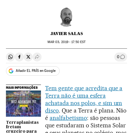
JAVIER SALAS
MAR
03, 2019 - 17:50
EST
0
Compartir en Whatsapp
Compartir en Facebook
Compartir en Twitter
Desplegar Redes Sociales
Comen
Añadir EL PAÍS en Google
Tem gente que acredita que a
MAIS INFORMAÇÕES
Terra não é uma esfera
achatada nos polos, e sim um
disco
. Que a Terra é plana. Não
é
analfabetismo
: são pessoas
Terraplanistas
que estudaram o Sistema Solar
fretam
e seus planetas no colégio, mas
cruzeiro para