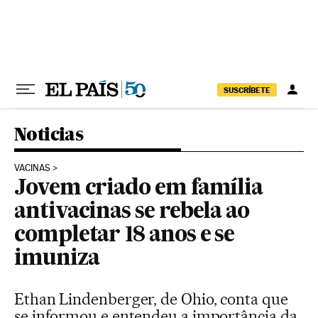
Pular para o conteúdo
SUSCRÍBETE
Noticias
VACINAS
Jovem criado em família
antivacinas se rebela ao
completar 18 anos e se
imuniza
Ethan Lindenberger, de Ohio, conta que
se informou e entendeu a importância da