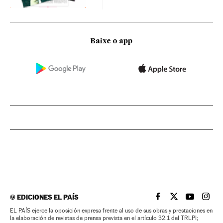
Baixe o app
©
EDICIONES EL PAÍS
EL PAÍS BRASIL EN
EL PAÍS BRASI
EL PAÍS B
EL PA
EL PAÍS ejerce la oposición expresa frente al uso de sus obras y prestaciones en
la elaboración de revistas de prensa prevista en el artículo 32.1 del TRLPI;