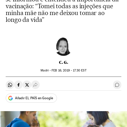
vacinação: “Tomei todas as injeções que
minha mãe não me deixou tomar ao
longo da vida”
C. G.
Madri -
FEB
16, 2019 - 17:30
EST
Compartir en Whatsapp
Compartir en Facebook
Compartir en Twitter
Desplegar Redes Sociales
Come
Añadir EL PAÍS en Google