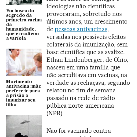
ideologias não científicas
Em busca do
provocaram, sobretudo nos
segredo da
últimos anos, um crescimento
primeira vacina
da
de
pessoas antivacinas
,
humanidade,
que erradicou
versadas nos possíveis efeitos
a varíola
colaterais da imunização, sem
base científica que as avalize.
Ethan Lindenberger, de Ohio,
nasceu em uma família que
não acreditava em vacinas, na
verdade as rechaçava, segundo
Movimento
antivacina: mãe
relatou no fim de semana
prefere ir para
a prisão a
passado na rede de rádio
imunizar seu
pública norte-americana
filho
(NPR).
Não foi vacinado contra