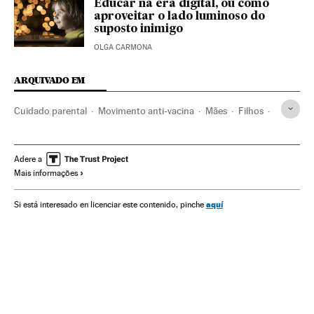
Educar na era digital, ou como
aproveitar o lado luminoso do
suposto inimigo
OLGA CARMONA
ARQUIVADO EM
Cuidado parental
Movimento anti-vacina
Mães
Filhos
Pais
Parentesco
Pedagogia
Família
Vacinas
Infância
Vacinação
Medicina preventiva
Medicina
Adere a
Mais informações
Educação
Sociedade
Saúde
Mamas & Papas
aquí
Si está interesado en licenciar este contenido, pinche