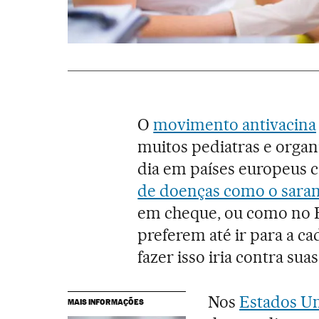
O
movimento antivacina
muitos pediatras e organ
dia em países europeus c
de doenças como o sar
em cheque, ou como no E
preferem até ir para a ca
fazer isso iria contra sua
Nos
Estados U
MAIS INFORMAÇÕES