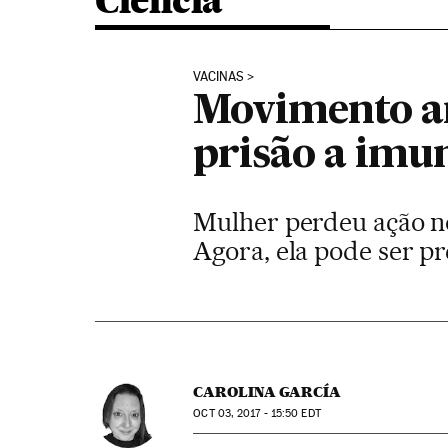
Ciência
VACINAS
Movimento an
prisão a imun
Mulher perdeu ação no
Agora, ela pode ser pr
CAROLINA GARCÍA
OCT
03, 2017 - 15:50
EDT