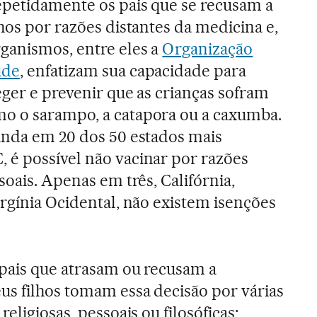
epetidamente os pais que se recusam a
lhos por razões distantes da medicina e,
ganismos, entre eles a
Organização
úde
, enfatizam sua capacidade para
eger e prevenir que as crianças sofram
o o sarampo, a catapora ou a caxumba.
ainda em 20 dos 50 estados mais
 é possível não vacinar por razões
ssoais. Apenas em três, Califórnia,
irgínia Ocidental, não existem isenções
 pais que atrasam ou recusam a
us filhos tomam essa decisão por várias
religiosas, pessoais ou filosóficas;