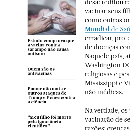
desacreditou r
vacinar seus fi
como outros or
Mundial de Sa
erradicar, prot
Estudo comprova que
de doenças com
a vacina contra
sarampo não causa
autismo
Naquele país, 
Washington DC,
Quem são os
religiosas e pe
antivacinas
Mississippi e V
Fumar não mata e
não médicas.
outros ataques de
Trump e Pence contra
a ciência
Na verdade, os
vacinação de se
“Meu filho foi morto
pela ignorância
científica”
razões: crenças 