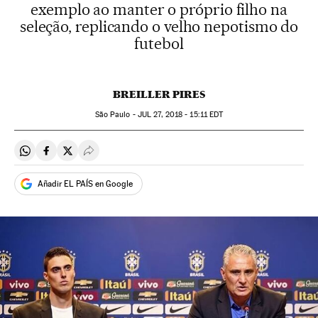
exemplo ao manter o próprio filho na
seleção, replicando o velho nepotismo do
futebol
BREILLER PIRES
São Paulo -
JUL
27, 2018 - 15:11
EDT
Compartir en Whatsapp
Compartir en Facebook
Compartir en Twitter
Desplegar Redes Sociales
Añadir EL PAÍS en Google