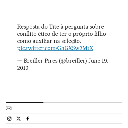
Resposta do Tite à pergunta sobre
conflito ético de ter o próprio filho
como auxiliar na seleção.
pic.twitter.com/GhGXSw2MtX
— Breiller Pires (@breiller)
June 19,
2019
Esportes El País Brasil en Instagram
Esportes El País Brasil en Twitter
Esportes El País Brasil en Facebook