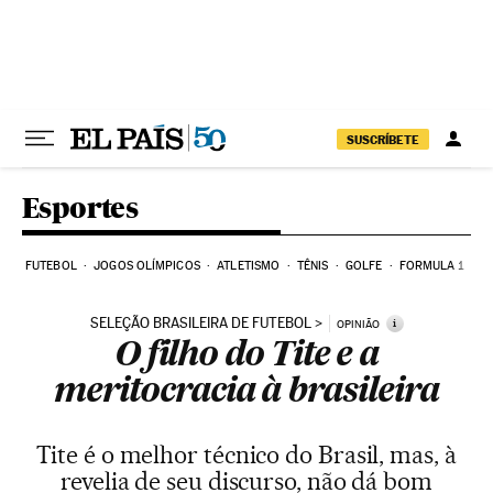
Pular para o conteúdo
SUSCRÍBETE
Esportes
FUTEBOL
JOGOS OLÍMPICOS
ATLETISMO
TÊNIS
GOLFE
FORMULA 1
SELEÇÃO BRASILEIRA DE FUTEBOL
i
OPINIÃO
O filho do Tite e a
meritocracia à brasileira
Tite é o melhor técnico do Brasil, mas, à
revelia de seu discurso, não dá bom