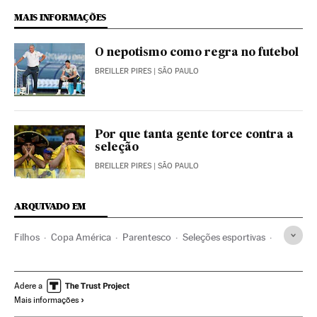
MAIS INFORMAÇÕES
O nepotismo como regra no futebol
BREILLER PIRES
| SÃO PAULO
Por que tanta gente torce contra a
seleção
BREILLER PIRES
| SÃO PAULO
ARQUIVADO EM
Filhos
Copa América
Parentesco
Seleções esportivas
Corrupção política
Futebol
Federaciones deportivas
Brasil
Corrupção
Organizações desportivas
Adere a
Mais informações
Adenor Bacchi 'Tite'
América do Sul
América Latina