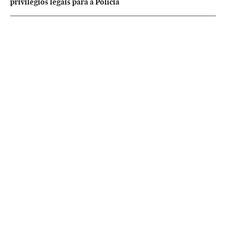
privilégios legais para a Polícia
NEWSLETTERS
Boletín de América
Cada semana en tu cuenta de correo una selección de las noticias,
reportajes y análisis de los periodistas de EL PAÍS con los acontecimientos
más relevantes del continente.