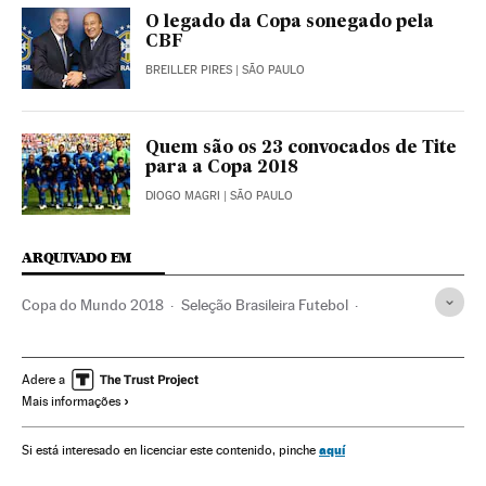
O legado da Copa sonegado pela
CBF
BREILLER PIRES
| SÃO PAULO
Quem são os 23 convocados de Tite
para a Copa 2018
DIOGO MAGRI
| SÃO PAULO
ARQUIVADO EM
Copa do Mundo 2018
Seleção Brasileira Futebol
Opinião
Seleção Brasileira
Rio de Janeiro
Treinos
Copa América
Desigualdade social
Adere a
Mais informações
Copa do Mundo Futebol
Estado Rio de Janeiro
Estádios futebol
Seleções esportivas
Copa do mundo
aquí
Si está interesado en licenciar este contenido, pinche
Greves
Campeonato mundial
Futebol
Brasil