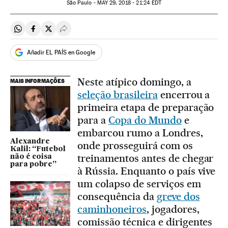
São Paulo -
MAY
29, 2018 - 21:24
EDT
Compartir en Whatsapp
Compartir en Facebook
Compartir en Twitter
Desplegar Redes Sociales
Añadir EL PAÍS en Google
Neste atípico domingo, a
MAIS INFORMAÇÕES
seleção brasileira
encerrou a
primeira etapa de preparação
para a
Copa do Mundo
e
embarcou rumo a Londres,
Alexandre
onde prosseguirá com os
Kalil: “Futebol
treinamentos antes de chegar
não é coisa
para pobre”
à Rússia. Enquanto o país vive
um colapso de serviços em
consequência da
greve dos
caminhoneiros
, jogadores,
comissão técnica e dirigentes