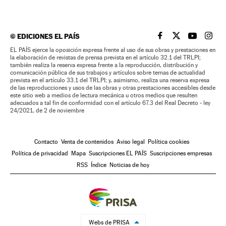
©
EDICIONES EL PAÍS
EL PAÍS BRASIL EN
EL PAÍS BRASI
EL PAÍS B
EL PA
EL PAÍS ejerce la oposición expresa frente al uso de sus obras y prestaciones en
la elaboración de revistas de prensa prevista en el artículo 32.1 del TRLPI;
también realiza la reserva expresa frente a la reproducción, distribución y
comunicación pública de sus trabajos y artículos sobre temas de actualidad
prevista en el artículo 33.1 del TRLPI; y, asimismo, realiza una reserva expresa
de las reproducciones y usos de las obras y otras prestaciones accesibles desde
este sitio web a medios de lectura mecánica u otros medios que resulten
adecuados a tal fin de conformidad con el artículo 67.3 del Real Decreto - ley
24/2021, de 2 de noviembre
Contacto
Venta de contenidos
Aviso legal
Política cookies
Política de privacidad
Mapa
Suscripciones EL PAÍS
Suscripciones empresas
RSS
Índice
Noticias de hoy
Webs de PRISA