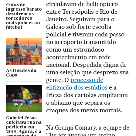
circulavam de helicóptero
Cotas de
ingresso barato
entre Teresópolis e Rio de
devolvem os
Janeiro. Seguiram para o
torcedores
mais pobres ao
Galeão sob forte escolta
futebol
policial e tiveram cada passo
no aeroporto transmitido
como um estrondoso
acontecimento em rede
nacional. Despedida digna de
As 11 sedes da
uma seleção que despreza sua
Copa
gente. O
processo de
elitização dos estádios
e a
frieza dos cartolas ampliaram
o abismo que separa os
craques dos meros mortais.
Gabriel Jesus
enfeitava rua na
Na Granja Comary, a equipe de
periferia em
2014. Agora, é a
Tite fez apenas um treino