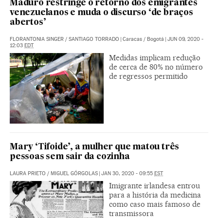
Maduro restringe o retorno dos emigrantes
venezuelanos e muda o discurso ‘de braços
abertos’
FLORANTONIA SINGER
/
SANTIAGO TORRADO
|
Caracas / Bogotá
|
JUN 09, 2020 -
12:03
EDT
Medidas implicam redução
de cerca de 80% no número
de regressos permitido
Mary ‘Tifoide’, a mulher que matou três
pessoas sem sair da cozinha
LAURA PRIETO
/
MIGUEL GÓRGOLAS
|
JAN 30, 2020 - 09:55
EST
Imigrante irlandesa entrou
para a história da medicina
como caso mais famoso de
transmissora