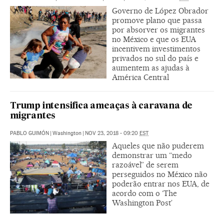
Governo de López Obrador
promove plano que passa
por absorver os migrantes
no México e que os EUA
incentivem investimentos
privados no sul do país e
aumentem as ajudas à
América Central
Trump intensifica ameaças à caravana de
migrantes
PABLO GUIMÓN
|
Washington
|
NOV 23, 2018 - 09:20
EST
Aqueles que não puderem
demonstrar um “medo
razoável” de serem
perseguidos no México não
poderão entrar nos EUA, de
acordo com o ‘The
Washington Post’