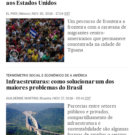
aos Estados Unidos
EL PAÍS
|
México
|
NOV 30, 2018 - 17:04
EST
Um percurso de fronteira a
fronteira com a caravana de
migrantes centro-
americanos que permanece
concentrada na cidade de
Tijuana
TERMÓMETRO SOCIAL E ECONÔMICO DE A AMÉRICA
Infraestruturas: como solucionar um dos
maiores problemas do Brasil
GUILHERME MARTINS
|
Brasilia
|
NOV 27, 2018 - 05:41
EST
Parcerias entre setores
públicos e privados,
compartilhamento de
infraestrutura e
sustentabilidade são algumas
formas de ampliar o serviço