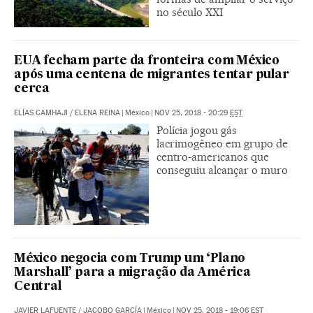
no século XXI
EUA fecham parte da fronteira com México
após uma centena de migrantes tentar pular
cerca
ELÍAS CAMHAJI
/
ELENA REINA
|
México
|
NOV 25, 2018 - 20:29
EST
Polícia jogou gás
lacrimogêneo em grupo de
centro-americanos que
conseguiu alcançar o muro
México negocia com Trump um ‘Plano
Marshall’ para a migração da América
Central
JAVIER LAFUENTE
/
JACOBO GARCÍA
|
México
|
NOV 25, 2018 - 19:06
EST