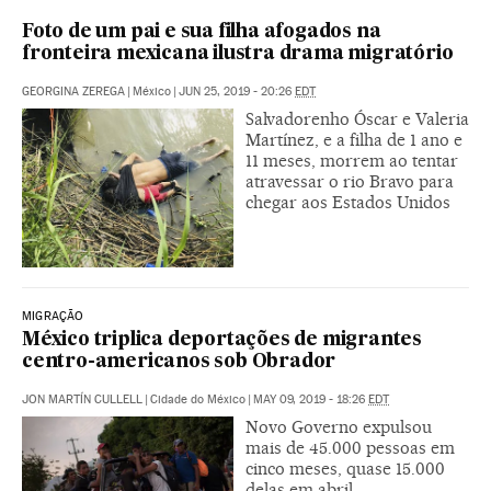
Foto de um pai e sua filha afogados na
fronteira mexicana ilustra drama migratório
GEORGINA ZEREGA
|
México
|
JUN 25, 2019 - 20:26
EDT
Salvadorenho Óscar e Valeria
Martínez, e a filha de 1 ano e
11 meses, morrem ao tentar
atravessar o rio Bravo para
chegar aos Estados Unidos
MIGRAÇÃO
México triplica deportações de migrantes
centro-americanos sob Obrador
JON MARTÍN CULLELL
|
Cidade do México
|
MAY 09, 2019 - 18:26
EDT
Novo Governo expulsou
mais de 45.000 pessoas em
cinco meses, quase 15.000
delas em abril