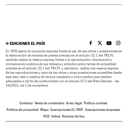
©
EDICIONES EL PAÍS
EL PAÍS BRASIL EN
EL PAÍS BRASI
EL PAÍS B
EL PA
EL PAÍS ejerce la oposición expresa frente al uso de sus obras y prestaciones en
la elaboración de revistas de prensa prevista en el artículo 32.1 del TRLPI;
también realiza la reserva expresa frente a la reproducción, distribución y
comunicación pública de sus trabajos y artículos sobre temas de actualidad
prevista en el artículo 33.1 del TRLPI; y, asimismo, realiza una reserva expresa
de las reproducciones y usos de las obras y otras prestaciones accesibles desde
este sitio web a medios de lectura mecánica u otros medios que resulten
adecuados a tal fin de conformidad con el artículo 67.3 del Real Decreto - ley
24/2021, de 2 de noviembre
Contacto
Venta de contenidos
Aviso legal
Política cookies
Política de privacidad
Mapa
Suscripciones EL PAÍS
Suscripciones empresas
RSS
Índice
Noticias de hoy