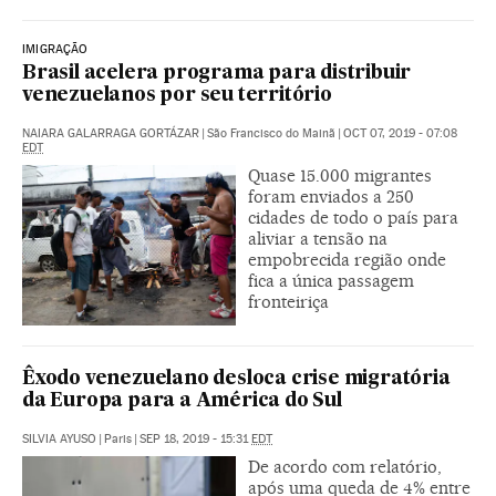
IMIGRAÇÃO
Brasil acelera programa para distribuir
venezuelanos por seu território
NAIARA GALARRAGA GORTÁZAR
|
São Francisco do Mainã
|
OCT 07, 2019 - 07:08
EDT
Quase 15.000 migrantes
foram enviados a 250
cidades de todo o país para
aliviar a tensão na
empobrecida região onde
fica a única passagem
fronteiriça
Êxodo venezuelano desloca crise migratória
da Europa para a América do Sul
SILVIA AYUSO
|
Paris
|
SEP 18, 2019 - 15:31
EDT
De acordo com relatório,
após uma queda de 4% entre