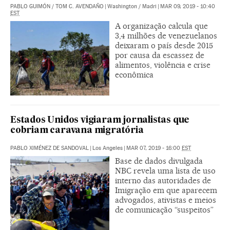
PABLO GUIMÓN
/
TOM C. AVENDAÑO
|
Washington / Madri
|
MAR 09, 2019 - 10:40
EST
A organização calcula que
3,4 milhões de venezuelanos
deixaram o país desde 2015
por causa da escassez de
alimentos, violência e crise
econômica
Estados Unidos vigiaram jornalistas que
cobriam caravana migratória
PABLO XIMÉNEZ DE SANDOVAL
|
Los Angeles
|
MAR 07, 2019 - 16:00
EST
Base de dados divulgada
NBC revela uma lista de uso
interno das autoridades de
Imigração em que aparecem
advogados, ativistas e meios
de comunicação “suspeitos”