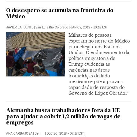
O desespero se acumula na fronteira do
México
JAVIER LAFUENTE
|
San Luis Río Colorado
|
JAN 09, 2019 - 10:18
EST
Milhares de pessoas
esperam no norte do México
para chegar aos Estados
Unidos. O endurecimento da
política imigratória de
Trump evidencia as
carências nas áreas
fronteiriças do lado
mexicano e põe à prova a
capacidade de resposta do
Governo de López Obrador
Alemanha busca trabalhadores fora da UE
para ajudar a cobrir 1,2 milhão de vagas de
empregos
ANA CARBAJOSA
|
Berlim
|
DEC 20, 2018 - 07:17
EST