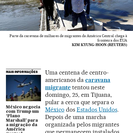
Parte da caravana de milhares de migrantes da América Central chega à
fronteira dos EUA
KIM KYUNG-HOON (REUTERS)
Uma centena de centro-
MAIS INFORMAÇÕES
americanos da
caravana
migrante
tentou neste
domingo, 25, em Tijuana,
pular a cerca que separa o
México negocia
México
dos
Estados Unidos
.
com Trump um
Depois de uma marcha
‘Plano
Marshall’ para
organizada pelos migrantes
a migração da
América
que permanecem instalados