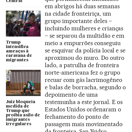
Central
em abrigos há duas semanas
na cidade fronteiriça, um
grupo importante deles –
incluindo mulheres e crianças
– se separou da multidão e em
meio a empurrões conseguiu
Trump
intensifica
se esquivar da polícia local e se
ameaças à
caravana de
aproximou do muro. Do outro
migrantes
lado, a patrulha de fronteira
norte-americana fez o grupo
recuar com gás lacrimogêneo
e balas de borracha, segundo o
depoimento de uma
testemunha a este jornal. E os
Juiz bloqueia
medida de
Estados Unidos ordenaram o
Trump que
proibia asilo de
fechamento do ponto de
imigrantes
passagem mais movimentado
irregulares
da fronteira, San Ysidro.