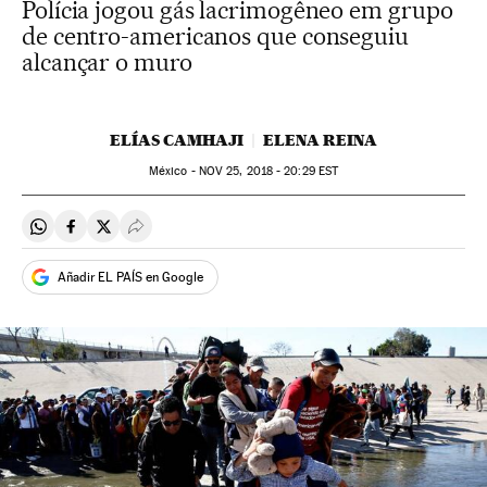
Polícia jogou gás lacrimogêneo em grupo
de centro-americanos que conseguiu
alcançar o muro
ELÍAS CAMHAJI
ELENA REINA
México -
NOV
25, 2018 - 20:29
EST
Compartir en Whatsapp
Compartir en Facebook
Compartir en Twitter
Desplegar Redes Sociales
Añadir EL PAÍS en Google