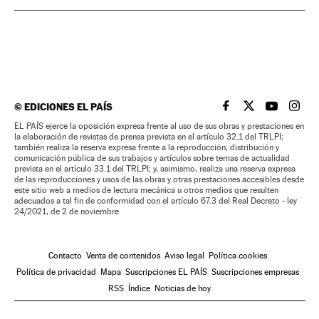
©
EDICIONES EL PAÍS
EL PAÍS BRASIL EN
EL PAÍS BRASI
EL PAÍS B
EL PA
EL PAÍS ejerce la oposición expresa frente al uso de sus obras y prestaciones en
la elaboración de revistas de prensa prevista en el artículo 32.1 del TRLPI;
también realiza la reserva expresa frente a la reproducción, distribución y
comunicación pública de sus trabajos y artículos sobre temas de actualidad
prevista en el artículo 33.1 del TRLPI; y, asimismo, realiza una reserva expresa
de las reproducciones y usos de las obras y otras prestaciones accesibles desde
este sitio web a medios de lectura mecánica u otros medios que resulten
adecuados a tal fin de conformidad con el artículo 67.3 del Real Decreto - ley
24/2021, de 2 de noviembre
Contacto
Venta de contenidos
Aviso legal
Política cookies
Política de privacidad
Mapa
Suscripciones EL PAÍS
Suscripciones empresas
RSS
Índice
Noticias de hoy