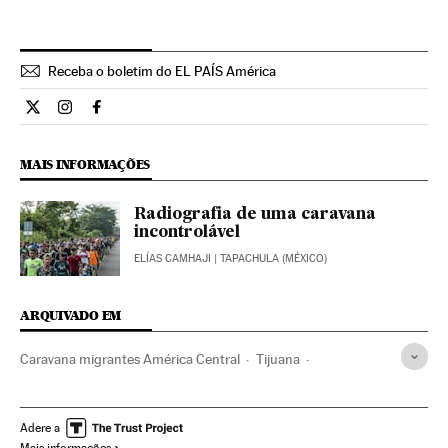
Receba o boletim do EL PAÍS América
Internacional El País Brasil en Twitter
Internacional El País Brasil en Instagram
Internacional El País Brasil en Facebook
MAIS INFORMAÇÕES
Radiografia de uma caravana
incontrolável
ELÍAS CAMHAJI
| TAPACHULA (MÉXICO)
ARQUIVADO EM
Caravana migrantes América Central
Tijuana
Imigrantes latinoamericanos
Emigrantes
Crise migratória
Baixa Califórnia
Emigração
Adere a