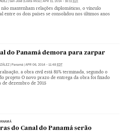
NDEZ
|
San José (Costa Rica)
|
APR 11, 2014 - 16:11
EDT
não mantenham relações diplomáticas, o vínculo
l entre os dois países se consolidou nos últimos anos
nal do Panamá demora para zarpar
NZÁLEZ
|
Panamá
|
APR 06, 2014 - 11:48
EDT
alisação, a obra civil está 85% terminada, segundo o
do projeto O novo prazo de entrega da obra foi fixado
ns de dezembro de 2015
 PANAMÁ
ras do Canal do Panamá serão