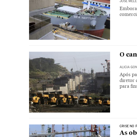
JOSÉ MELÉ
Embora 
comercia
O ca
ALICIA GO
Após par
diretor 
para fi
CRISE NO
As ob