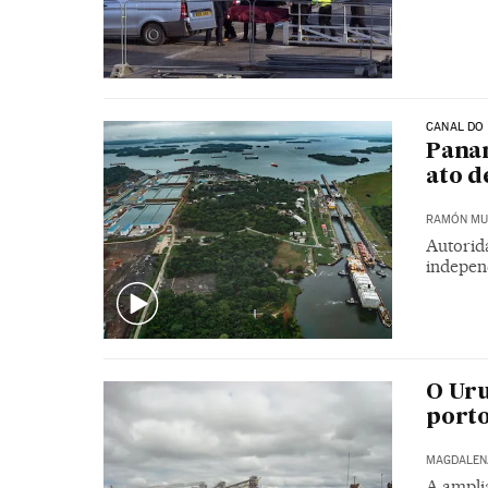
CANAL DO
Pana
ato d
RAMÓN MU
Autorid
indepen
O Uru
porto
MAGDALEN
A ampli