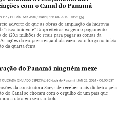
iações com o Canal do Panamá
NDEZ
/
EL PAÍS
|
San José / Madri
|
FEB 05, 2014 - 15:28
EST
rcio adverte de que as obras de ampliação da hidrovia
ob “risco iminente” Empreiteiras exigem o pagamento
 de 120,5 milhões de reais para pagar as contas da
As ações da empresa espanhola caem com força no início
ão da quarta-feira
oração do Panamá ninguém mexe
O QUESADA (ENVIADO ESPECIAL)
|
Cidade do Panamá
|
JAN 26, 2014 - 06:03
EST
ensões da construtora Sacyr de receber mais dinheiro pela
ão do Canal se chocam com o orgulho de um país que
rmou a obra em seu símbolo