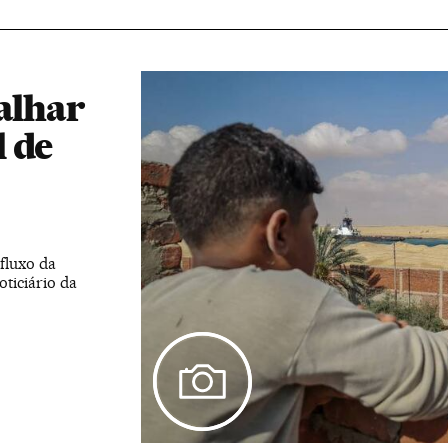
calhar
 de
fluxo da
ticiário da