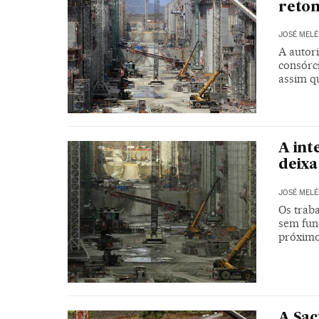
reto
JOSÉ MELÉ
A autori
consórc
assim q
A int
deixa
JOSÉ MELÉ
Os trab
sem fun
próximo
A Sac