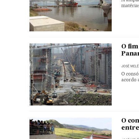
matéria
O fim
Pana
JOSÉ MELÉ
O consó
acordo d
O com
entre