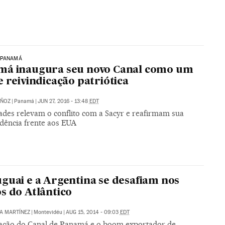
 PANAMÁ
má inaugura seu novo Canal como um
e reivindicação patriótica
ÑOZ
|
Panamá
|
JUN 27, 2016 - 13:48
EDT
ades relevam o conflito com a Sacyr e reafirmam sua
dência frente aos EUA
guai e a Argentina se desafiam nos
s do Atlântico
A MARTÍNEZ
|
Montevidéu
|
AUG 15, 2014 - 09:03
EDT
ação do Canal de Panamá e o boom exportador de