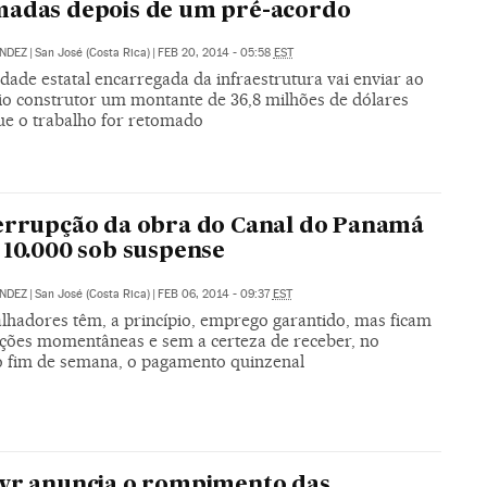
madas depois de um pré-acordo
NDEZ
|
San José (Costa Rica)
|
FEB 20, 2014 - 05:58
EST
dade estatal encarregada da infraestrutura vai enviar ao
io construtor um montante de 36,8 milhões de dólares
ue o trabalho for retomado
errupção da obra do Canal do Panamá
 10.000 sob suspense
NDEZ
|
San José (Costa Rica)
|
FEB 06, 2014 - 09:37
EST
alhadores têm, a princípio, emprego garantido, mas ficam
ções momentâneas e sem a certeza de receber, no
 fim de semana, o pagamento quinzenal
yr anuncia o rompimento das