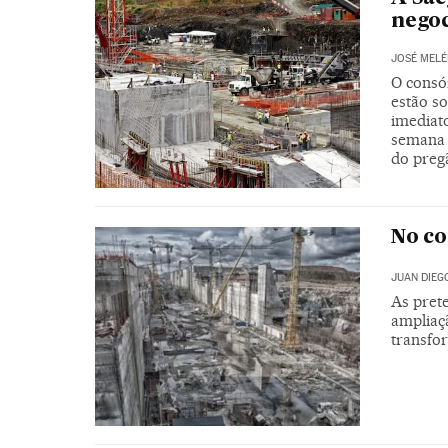
negoc
JOSÉ MELÉ
O consó
estão s
imediato
semana 
do preg
No c
JUAN DIEG
As pret
ampliaç
transfo