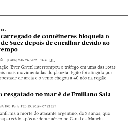
SUEZ
 carregado de contêineres bloqueia o
 de Suez depois de encalhar devido ao
tempo
AÑOL
|
Cairo
|
MAR 24, 2021 - 14:40
EDT
ção ‘Ever Given’ interrompeu o tráfego em uma das rotas
ais mais movimentadas do planeta. Egito foi atingido por
pestade de areia e o vento chegou a 40 nós na região
 resgatado no mar é de Emiliano Sala
MAÎTRE
|
Paris
|
FEB 10, 2019 - 07:22
EST
confirma a morte do atacante argentino, de 28 anos, que
esaparecido após acidente aéreo no Canal da Mancha