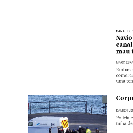
CANAL DE 
Navio
canal
mau 
MARC ESP
Embarca
comerci
uma tem
Corpo
DAMIEN LE
Polícia 
tinha d