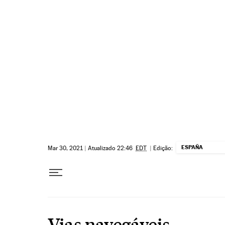
Pular para o conteúdo
ESPAÑA
Mar 30, 2021
|
Atualizado 22:46
EDT
|
Edição:
Vias navegáveis