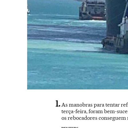
As manobras para tentar ref
terça-feira, foram bem-suced
os rebocadores conseguem m