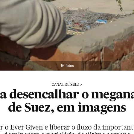
16 fotos
CANAL DE SUEZ
ra desencalhar o megan
de Suez, em imagens
r o Ever Given e liberar o fluxo da importan