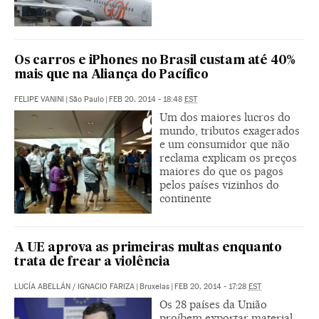
Os carros e iPhones no Brasil custam até 40%
mais que na Aliança do Pacífico
FELIPE VANINI
|
São Paulo
|
FEB 20, 2014 - 18:48
EST
Um dos maiores lucros do
mundo, tributos exagerados
e um consumidor que não
reclama explicam os preços
maiores do que os pagos
pelos países vizinhos do
continente
A UE aprova as primeiras multas enquanto
trata de frear a violência
LUCÍA ABELLÁN
/
IGNACIO FARIZA
|
Bruxelas
|
FEB 20, 2014 - 17:28
EST
Os 28 países da União
proíbem exportar material