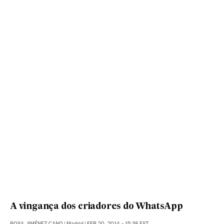
A vingança dos criadores do WhatsApp
ROSA JIMÉNEZ CANO
|
Madrid
|
FEB 20, 2014 - 15:38
EST