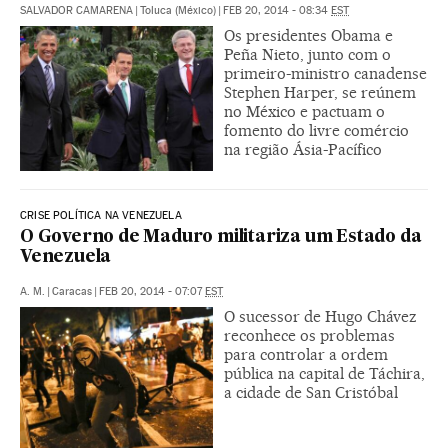
SALVADOR CAMARENA
|
Toluca (México)
|
FEB 20, 2014 - 08:34
EST
Os presidentes Obama e
Peña Nieto, junto com o
primeiro-ministro canadense
Stephen Harper, se reúnem
no México e pactuam o
fomento do livre comércio
na região Ásia-Pacífico
CRISE POLÍTICA NA VENEZUELA
O Governo de Maduro militariza um Estado da
Venezuela
A. M.
|
Caracas
|
FEB 20, 2014 - 07:07
EST
O sucessor de Hugo Chávez
reconhece os problemas
para controlar a ordem
pública na capital de Táchira,
a cidade de San Cristóbal