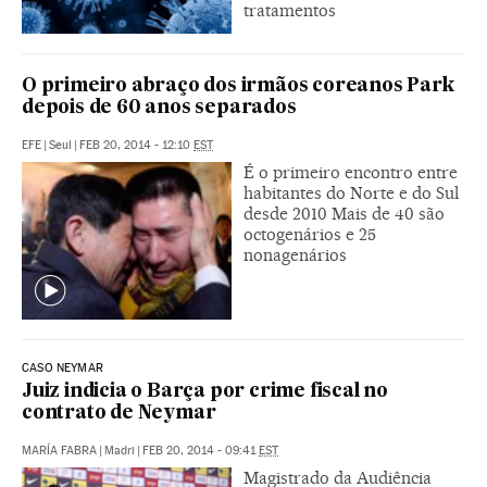
tratamentos
O primeiro abraço dos irmãos coreanos Park
depois de 60 anos separados
EFE
|
Seul
|
FEB 20, 2014 - 12:10
EST
É o primeiro encontro entre
habitantes do Norte e do Sul
desde 2010 Mais de 40 são
octogenários e 25
nonagenários
CASO NEYMAR
Juiz indicia o Barça por crime fiscal no
contrato de Neymar
MARÍA FABRA
|
Madri
|
FEB 20, 2014 - 09:41
EST
Magistrado da Audiência