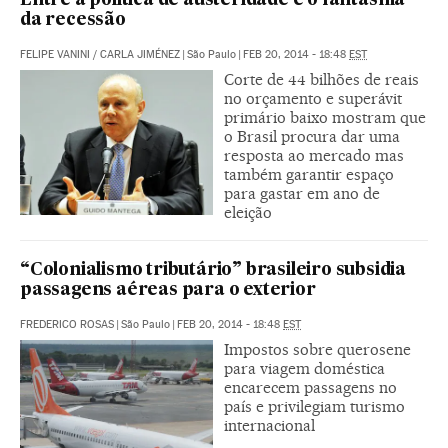
Entre a política de austeridade e o fantasma
da recessão
FELIPE VANINI
/
CARLA JIMÉNEZ
|
São Paulo
|
FEB 20, 2014 - 18:48
EST
Corte de 44 bilhões de reais
no orçamento e superávit
primário baixo mostram que
o Brasil procura dar uma
resposta ao mercado mas
também garantir espaço
para gastar em ano de
eleição
“Colonialismo tributário” brasileiro subsidia
passagens aéreas para o exterior
FREDERICO ROSAS
|
São Paulo
|
FEB 20, 2014 - 18:48
EST
Impostos sobre querosene
para viagem doméstica
encarecem passagens no
país e privilegiam turismo
internacional