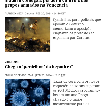
Maduro começa a perder o controle dos
grupos armados na Venezuela
ALFREDO MEZA
|
Caracas
|
FEB 20, 2014 - 14:46
EST
Quadrilhas para-policiais que
apoiam o Governo
atemorizam a oposição
enquanto os protestos se
espalham por Caracas
VIDA E ARTES
Chega a 'penicilina' da hepatite C
EMILIO DE BENITO
|
Madri
|
FEB 20, 2014 - 12:10
EST
Taxas de cura com os novos
coquetéis antivirais superam
os 90% Médicos esperam tê-
los em um ano Preço
elevado é o maior
inconveniente para os