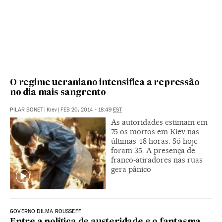
O regime ucraniano intensifica a repressão
no dia mais sangrento
PILAR BONET
|
Kiev
|
FEB 20, 2014 - 18:49
EST
As autoridades estimam em
75 os mortos em Kiev nas
últimas 48 horas. Só hoje
foram 35. A presença de
franco-atiradores nas ruas
gera pânico
GOVERNO DILMA ROUSSEFF