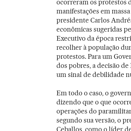
ocorreram os protestos d
manifestações em massa e
presidente Carlos Andrés
econômicas sugeridas pe
Executivo da época restr
recolher à população dur
protestos. Para um Gover
dos pobres, a decisão d
um sinal de debilidade 
Em todo o caso, o gover
dizendo que o que ocorre
operações do paramilita
segundo sua versão, o pre
Ceballos, como o líder d