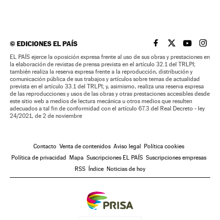
©
EDICIONES EL PAÍS
EL PAÍS BRASIL EN
EL PAÍS BRASI
EL PAÍS B
EL PA
EL PAÍS ejerce la oposición expresa frente al uso de sus obras y prestaciones en
la elaboración de revistas de prensa prevista en el artículo 32.1 del TRLPI;
también realiza la reserva expresa frente a la reproducción, distribución y
comunicación pública de sus trabajos y artículos sobre temas de actualidad
prevista en el artículo 33.1 del TRLPI; y, asimismo, realiza una reserva expresa
de las reproducciones y usos de las obras y otras prestaciones accesibles desde
este sitio web a medios de lectura mecánica u otros medios que resulten
adecuados a tal fin de conformidad con el artículo 67.3 del Real Decreto - ley
24/2021, de 2 de noviembre
Contacto
Venta de contenidos
Aviso legal
Política cookies
Política de privacidad
Mapa
Suscripciones EL PAÍS
Suscripciones empresas
RSS
Índice
Noticias de hoy