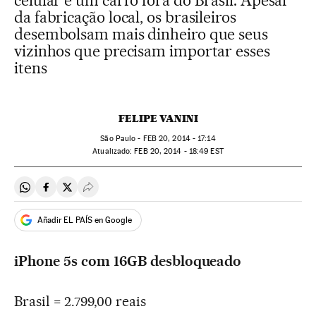
celular e um carro fora do Brasil. Apesar
da fabricação local, os brasileiros
desembolsam mais dinheiro que seus
vizinhos que precisam importar esses
itens
FELIPE VANINI
São Paulo -
FEB
20, 2014 - 17:14
atualizado:
FEB
20, 2014 - 18:49
EST
Compartir en Whatsapp
Compartir en Facebook
Compartir en Twitter
Desplegar Redes Sociales
Añadir EL PAÍS en Google
iPhone 5s com 16GB desbloqueado
Brasil = 2.799,00 reais