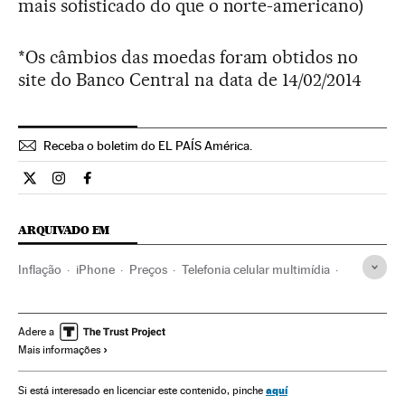
mais sofisticado do que o norte-americano)
*Os câmbios das moedas foram obtidos no
site do Banco Central na data de 14/02/2014
Receba o boletim do EL PAÍS América.
Economia El País Brasil en Twitter
Economia El País Brasil en Instagram
Economia El País Brasil en Facebook
ARQUIVADO EM
Inflação
iPhone
Preços
Telefonia celular multimídia
Indicadores econômicos
Carros
Celular
Brasil
Veículos
Telefonia
América do Sul
América Latina
Adere a
Mais informações
Economia
América
Transporte
Telecomunicações
Comunicações
Comércio
Mobilidade
Tecnologia
aquí
Si está interesado en licenciar este contenido, pinche