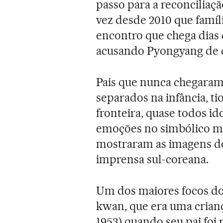
passo para a reconciliaçã
vez desde 2010 que famíl
encontro que chega dias 
acusando Pyongyang de 
Pais que nunca chegaram 
separados na infância, t
fronteira, quase todos i
emoções no simbólico m
mostraram as imagens do
imprensa sul-coreana.
Um dos maiores focos do 
kwan, que era uma crianç
1953) quando seu pai foi