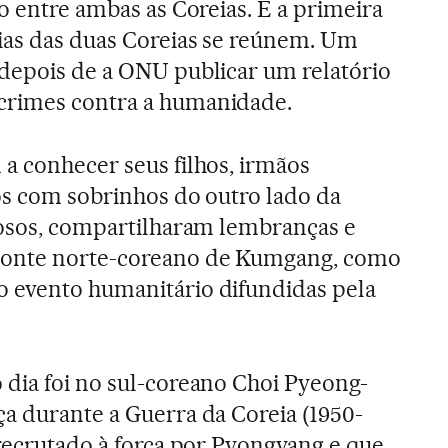
o entre ambas as Coreias. É a primeira
ias das duas Coreias se reúnem. Um
depois de a ONU publicar um relatório
crimes contra a humanidade.
a conhecer seus filhos, irmãos
ios com sobrinhos do outro lado da
dosos, compartilharam lembranças e
onte norte-coreano de Kumgang, como
 evento humanitário difundidas pela
dia foi no sul-coreano Choi Pyeong-
a durante a Guerra da Coreia (1950-
 recrutado à força por Pyongyang e que