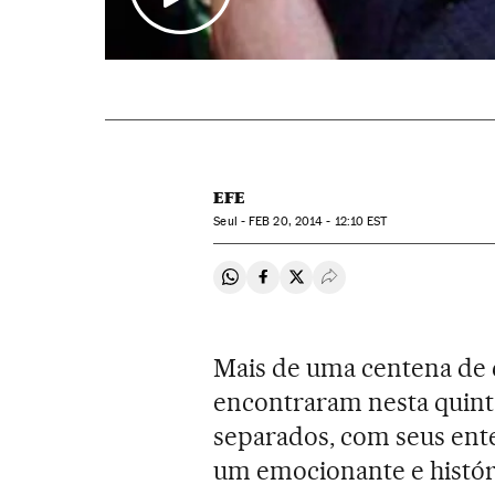
EFE
Seul -
FEB
20, 2014 - 12:10
EST
Compartir en Whatsapp
Compartir en Facebook
Compartir en Twitter
Desplegar Redes Soci
Mais de uma centena de 
encontraram nesta quinta
separados, com seus ente
um emocionante e histór