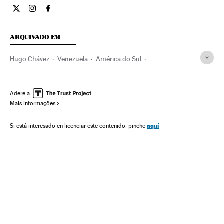
Internacional El País Brasil en Twitter
Internacional El País Brasil en Instagram
Internacional El País Brasil en Facebook
ARQUIVADO EM
Hugo Chávez
Venezuela
América do Sul
América Latina
América
Adere a
Mais informações
aquí
Si está interesado en licenciar este contenido, pinche