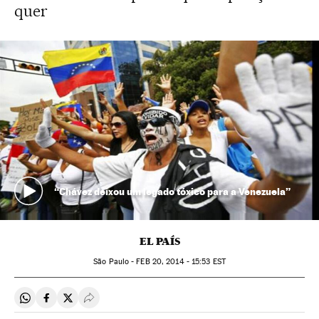
quer
“Chávez deixou um legado tóxico para a Venezuela”
EL PAÍS
São Paulo -
FEB
20, 2014 - 15:53
EST
Compartir en Whatsapp
Compartir en Facebook
Compartir en Twitter
Desplegar Redes Sociales