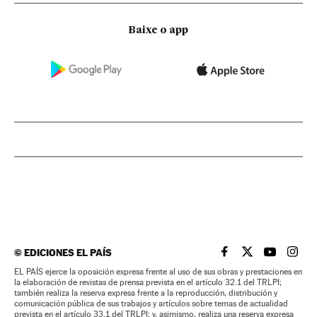
Baixe o app
©
EDICIONES EL PAÍS
EL PAÍS BRASIL EN
EL PAÍS BRASI
EL PAÍS B
EL PA
EL PAÍS ejerce la oposición expresa frente al uso de sus obras y prestaciones en
la elaboración de revistas de prensa prevista en el artículo 32.1 del TRLPI;
también realiza la reserva expresa frente a la reproducción, distribución y
comunicación pública de sus trabajos y artículos sobre temas de actualidad
prevista en el artículo 33.1 del TRLPI; y, asimismo, realiza una reserva expresa