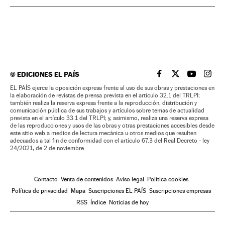
©
EDICIONES EL PAÍS
EL PAÍS BRASIL EN
EL PAÍS BRASI
EL PAÍS B
EL PA
EL PAÍS ejerce la oposición expresa frente al uso de sus obras y prestaciones en
la elaboración de revistas de prensa prevista en el artículo 32.1 del TRLPI;
también realiza la reserva expresa frente a la reproducción, distribución y
comunicación pública de sus trabajos y artículos sobre temas de actualidad
prevista en el artículo 33.1 del TRLPI; y, asimismo, realiza una reserva expresa
de las reproducciones y usos de las obras y otras prestaciones accesibles desde
este sitio web a medios de lectura mecánica u otros medios que resulten
adecuados a tal fin de conformidad con el artículo 67.3 del Real Decreto - ley
24/2021, de 2 de noviembre
Contacto
Venta de contenidos
Aviso legal
Política cookies
Política de privacidad
Mapa
Suscripciones EL PAÍS
Suscripciones empresas
RSS
Índice
Noticias de hoy