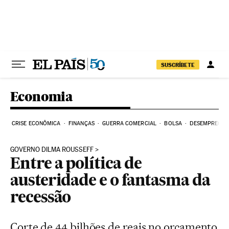
Pular para o conteúdo
SUSCRÍBETE
Economia
CRISE ECONÔMICA
FINANÇAS
GUERRA COMERCIAL
BOLSA
DESEMPREGO
GOVERNO DILMA ROUSSEFF
Entre a política de
austeridade e o fantasma da
recessão
Corte de 44 bilhões de reais no orçamento