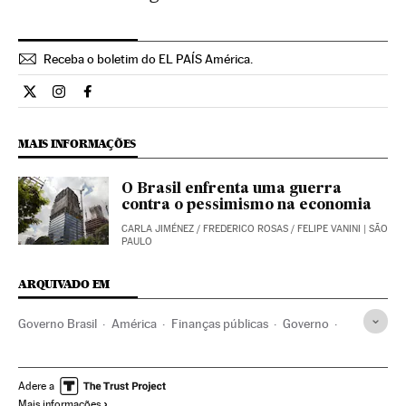
Receba o boletim do EL PAÍS América.
Economia El País Brasil en Twitter
Economia El País Brasil en Instagram
Economia El País Brasil en Facebook
MAIS INFORMAÇÕES
O Brasil enfrenta uma guerra
contra o pessimismo na economia
CARLA JIMÉNEZ
/
FREDERICO ROSAS
/
FELIPE VANINI
| SÃO
PAULO
ARQUIVADO EM
Governo Brasil
América
Finanças públicas
Governo
Organizações internacionais
Administração Estado
Relações exteriores
Finanças
Administração pública
Adere a
Mais informações