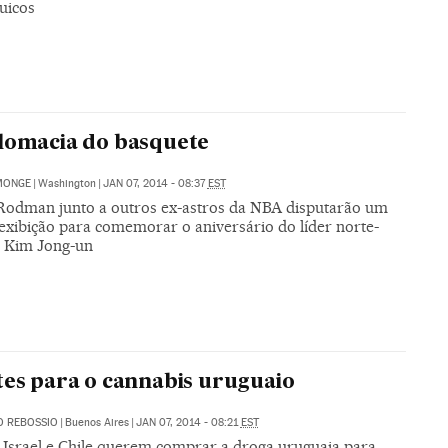
uicos
lomacia do basquete
MONGE
|
Washington
|
JAN 07, 2014 - 08:37
EST
Rodman junto a outros ex-astros da NBA disputarão um
 exibição para comemorar o aniversário do líder norte-
 Kim Jong-un
tes para o cannabis uruguaio
O REBOSSIO
|
Buenos Aires
|
JAN 07, 2014 - 08:21
EST
 Israel e Chile querem comprar a droga uruguaia para