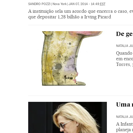
SANDRO POZZI
|
Nova York
|
JAN 07, 2014 - 14:49
EST
A instituição sela um acordo que encerra o caso, 
que depositar 1,28 bilhão a Irving Picard
De ge
NATALIA J
Quando 
em enco
Torres,
Uma 
NATALIA J
A Infan
planeja