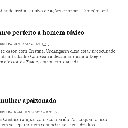
evitando assim ser alvo de ações criminais Também terá
nro perfeito a homem tóxico
UNQUERA
|
JAN 07, 2014 - 12:01
EST
se casou com Cristina, Urdangarin dizia estar preocupado
ntrar trabalho Começou a desandar quando Diego
 professor da Esade, entrou em sua vida
mulher apaixonada
UNQUERA
|
Madri
|
JAN 07, 2014 - 11:34
EST
ta Cristina rompeu com seu marido Por enquanto, não
 nem se separar nem renunciar aos seus direitos