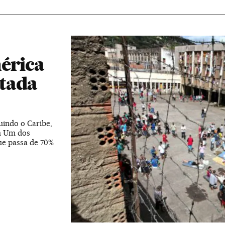
érica
otada
uindo o Caribe,
m Um dos
que passa de 70%