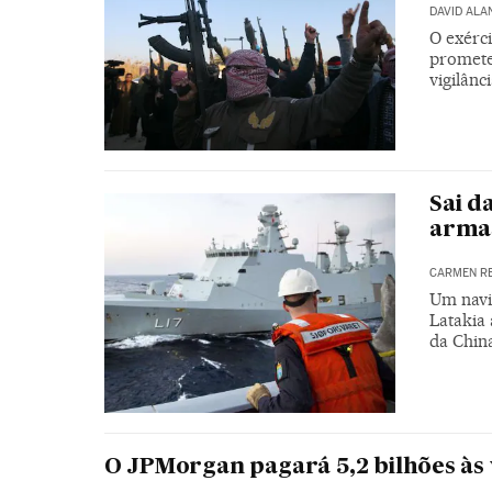
DAVID ALA
O exérc
promete
vigilânc
Sai d
armas
CARMEN R
Um navi
Latakia 
da Chin
O JPMorgan pagará 5,2 bilhões às 