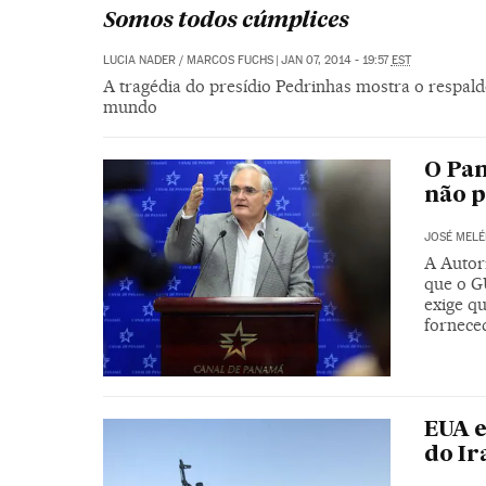
Somos todos cúmplices
LUCIA NADER / MARCOS FUCHS
|
JAN 07, 2014 - 19:57
EST
A tragédia do presídio Pedrinhas mostra o respaldo
mundo
O Pa
não p
JOSÉ MELÉ
A Autor
que o G
exige q
fornece
EUA e
do Ir