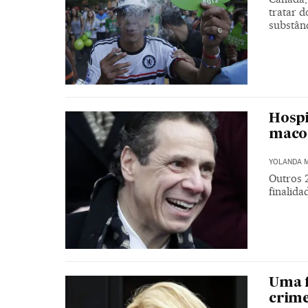
tratar 
substânc
Hospi
maco
YOLANDA 
Outros 
finalid
Uma f
crime