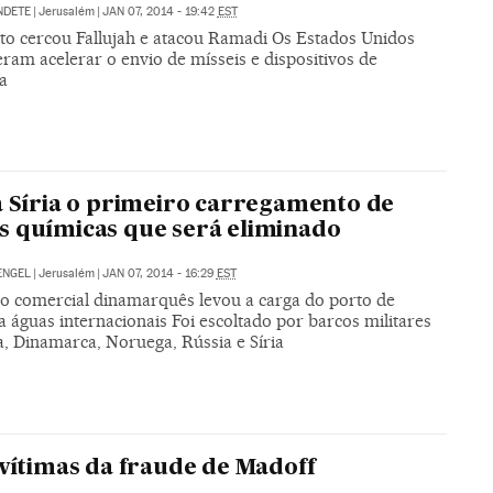
NDETE
|
Jerusalém
|
JAN 07, 2014 - 19:42
EST
ito cercou Fallujah e atacou Ramadi Os Estados Unidos
ram acelerar o envio de mísseis e dispositivos de
ia
a Síria o primeiro carregamento de
 químicas que será eliminado
ENGEL
|
Jerusalém
|
JAN 07, 2014 - 16:29
EST
o comercial dinamarquês levou a carga do porto de
a águas internacionais Foi escoltado por barcos militares
a, Dinamarca, Noruega, Rússia e Síria
vítimas da fraude de Madoff