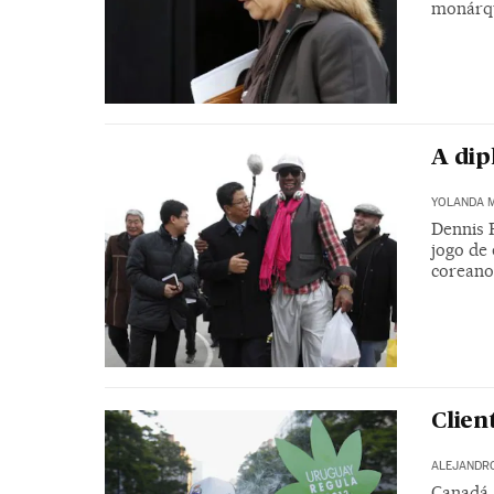
monárq
A dip
YOLANDA 
Dennis 
jogo de
coreano
Clien
ALEJANDR
Canadá,