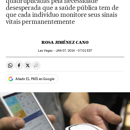
quadruplicadas pela necessidade
desesperada que a saúde pública tem de
que cada indivíduo monitore seus sinais
vitais permanentemente
ROSA JIMÉNEZ CANO
Las Vegas -
JAN
07, 2014 - 07:01
EST
Compartir en Whatsapp
Compartir en Facebook
Compartir en Twitter
Desplegar Redes Sociales
Añadir EL PAÍS en Google