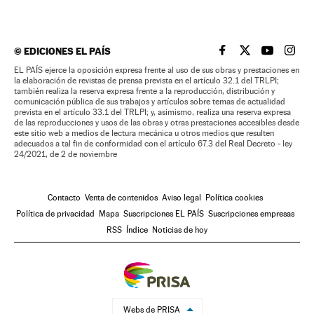
©
EDICIONES EL PAÍS
EL PAÍS BRASIL EN
EL PAÍS BRASI
EL PAÍS B
EL PA
EL PAÍS ejerce la oposición expresa frente al uso de sus obras y prestaciones en
la elaboración de revistas de prensa prevista en el artículo 32.1 del TRLPI;
también realiza la reserva expresa frente a la reproducción, distribución y
comunicación pública de sus trabajos y artículos sobre temas de actualidad
prevista en el artículo 33.1 del TRLPI; y, asimismo, realiza una reserva expresa
de las reproducciones y usos de las obras y otras prestaciones accesibles desde
este sitio web a medios de lectura mecánica u otros medios que resulten
adecuados a tal fin de conformidad con el artículo 67.3 del Real Decreto - ley
24/2021, de 2 de noviembre
Contacto
Venta de contenidos
Aviso legal
Política cookies
Política de privacidad
Mapa
Suscripciones EL PAÍS
Suscripciones empresas
RSS
Índice
Noticias de hoy
Webs de PRISA