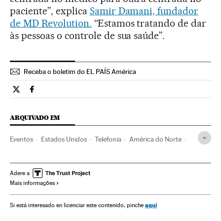
paciente”, explica
Samir Damani, fundador
de MD Revolution.
“Estamos tratando de dar
às pessoas o controle de sua saúde”.
Receba o boletim do EL PAÍS América
Tecnologia El País Brasil en Twitter
Tecnologia El País Brasil en Facebook
ARQUIVADO EM
Eventos
Estados Unidos
Telefonia
América do Norte
América
Telecomunicações
Sociedade
Comunicações
CES
Las Vegas
Smartphone
Adere a
Mais informações
Gadgets
Nevada
Telefonia celular multimídia
Tablets
Celular
Mobilidade
Tecnologia
Ciência
aquí
Si está interesado en licenciar este contenido, pinche