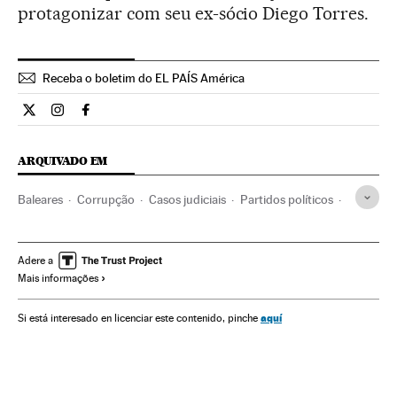
protagonizar com seu ex-sócio Diego Torres.
Receba o boletim do EL PAÍS América
Internacional El País Brasil en Twitter
Internacional El País Brasil en Instagram
Internacional El País Brasil en Facebook
ARQUIVADO EM
Baleares
Corrupção
Casos judiciais
Partidos políticos
Espanha
Delitos
Processo judicial
Política
Justiça
Caso Urdangarin
José Castro
Pedro Horrach
Adere a
Mais informações
Cristina de Borbón y Grecia
Iñaki Urdangarin
Palma
Caso Palma Arena
PP Espanha
Corrupção política
aquí
Si está interesado en licenciar este contenido, pinche