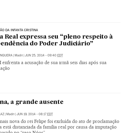
ÃO DA INFANTA CRISTINA
a Real expressa seu “pleno respeito à
endência do Poder Judiciário”
UNQUERA
|
Madri
|
JUN 25, 2014 - 09:40
EDT
I enfrenta a acusação de sua irmã seis dias após sua
mação
ina, a grande ausente
LAZ
|
Madri
|
JUN 19, 2014 - 08:17
EDT
ais nova do rei Felipe foi excluída do ato de proclamação
a está distanciada da família real por causa da imputação
marido no “caso Nóos”