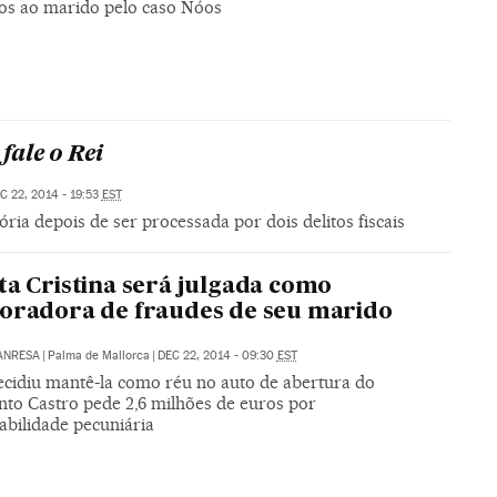
dos ao marido pelo caso Nóos
fale o Rei
C 22, 2014 - 19:53
EST
ria depois de ser processada por dois delitos fiscais
ta Cristina será julgada como
oradora de fraudes de seu marido
ANRESA
|
Palma de Mallorca
|
DEC 22, 2014 - 09:30
EST
decidiu mantê-la como réu no auto de abertura do
nto Castro pede 2,6 milhões de euros por
abilidade pecuniária