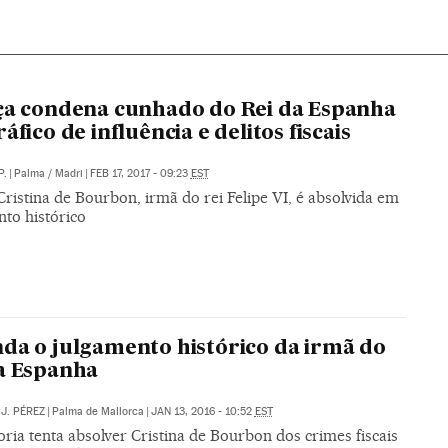
ça condena cunhado do Rei da Espanha
áfico de influência e delitos fiscais
P.
|
Palma / Madri
|
FEB 17, 2017 - 09:23
EST
Cristina de Bourbon, irmã do rei Felipe VI, é absolvida em
nto histórico
da o julgamento histórico da irmã do
a Espanha
J. PÉREZ
|
Palma de Mallorca
|
JAN 13, 2016 - 10:52
EST
ia tenta absolver Cristina de Bourbon dos crimes fiscais