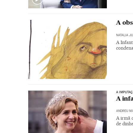
A obs
NATALIA J
A Infan
condena
A IMPUTAÇ
A inf
ANDREU M
A irmã d
de dinh