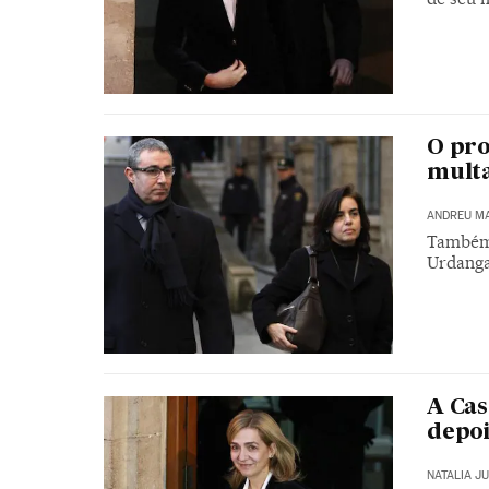
O pro
multa
ANDREU M
Também 
Urdangar
A Cas
depoi
NATALIA J