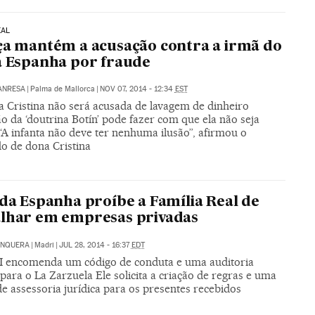
EAL
ça mantém a acusação contra a irmã do
a Espanha por fraude
ANRESA
|
Palma de Mallorca
|
NOV 07, 2014 - 12:34
EST
a Cristina não será acusada de lavagem de dinheiro
ão da ‘doutrina Botín’ pode fazer com que ela não seja
“A infanta não deve ter nenhuma ilusão”, afirmou o
o de dona Cristina
 da Espanha proíbe a Família Real de
lhar em empresas privadas
UNQUERA
|
Madri
|
JUL 28, 2014 - 16:37
EDT
VI encomenda um código de conduta e uma auditoria
para o La Zarzuela Ele solicita a criação de regras e uma
e assessoria jurídica para os presentes recebidos