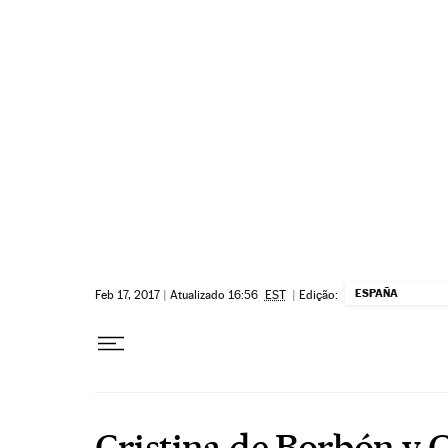
Pular para o conteúdo
ESPAÑA
Feb 17, 2017
|
Atualizado 16:56
EST
|
Edição:
Cristina de Borbón y 