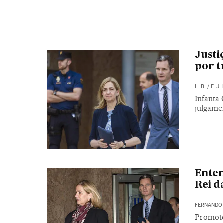
Justi
por tr
L. B.
/
F. J. 
Infanta 
julgame
Enten
Rei d
FERNANDO 
Promotor