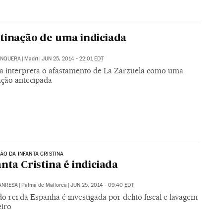
tinação de uma indiciada
UNQUERA
|
Madri
|
JUN 25, 2014 - 22:01
EDT
ta interpreta o afastamento de La Zarzuela como uma
ção antecipada
ÃO DA INFANTA CRISTINA
anta Cristina é indiciada
ANRESA
|
Palma de Mallorca
|
JUN 25, 2014 - 09:40
EDT
o rei da Espanha é investigada por delito fiscal e lavagem
eiro