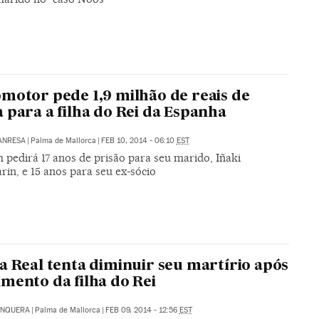
motor pede 1,9 milhão de reais de
 para a filha do Rei da Espanha
ANRESA
|
Palma de Mallorca
|
FEB 10, 2014 - 06:10
EST
pedirá 17 anos de prisão para seu marido, Iñaki
in, e 15 anos para seu ex-sócio
a Real tenta diminuir seu martírio após
mento da filha do Rei
UNQUERA
|
Palma de Mallorca
|
FEB 09, 2014 - 12:56
EST