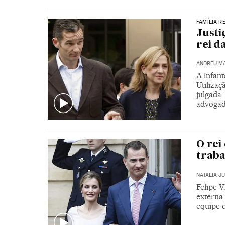
FAMÍLIA R
Justi
rei d
ANDREU M
A infant
Utilizaç
julgada 
advogad
O rei
traba
NATALIA J
Felipe 
externa 
equipe d