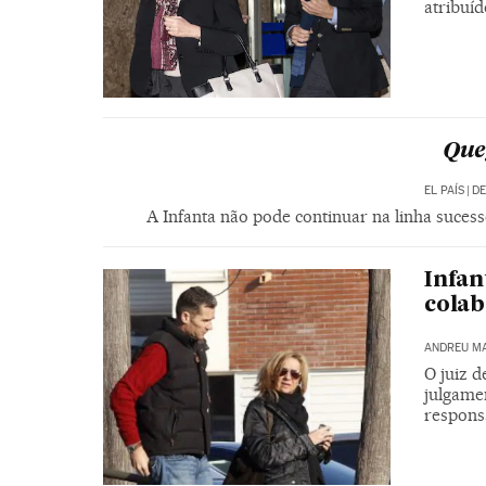
atribuí
Que 
EL PAÍS
|
DE
A Infanta não pode continuar na linha sucessó
Infan
colab
ANDREU M
O juiz 
julgame
respons