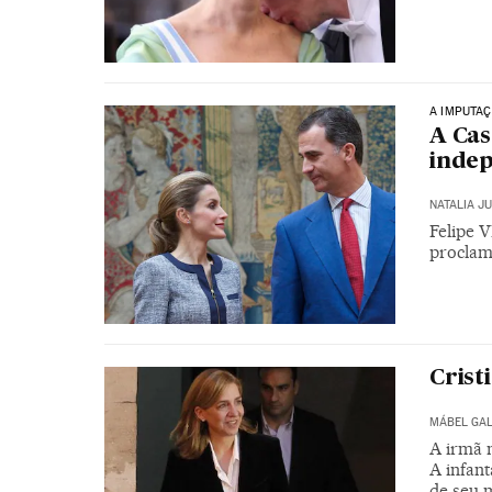
A IMPUTAÇ
A Cas
indep
NATALIA J
Felipe V
procla
Crist
MÁBEL GA
A irmã m
A infant
de seu 