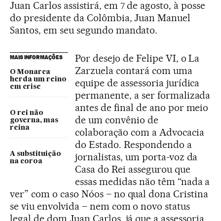
Juan Carlos assistirá, em 7 de agosto, à posse
do presidente da Colômbia, Juan Manuel
Santos, em seu segundo mandato.
Por desejo de Felipe VI, o La
MAIS INFORMAÇÕES
Zarzuela contará com uma
O Monarca
herda um reino
equipe de assessoria jurídica
em crise
permanente, a ser formalizada
antes de final de ano por meio
O rei não
de um convênio de
governa, mas
reina
colaboração com a Advocacia
do Estado. Respondendo a
A substituição
jornalistas, um porta-voz da
na coroa
Casa do Rei assegurou que
essas medidas não têm “nada a
ver” com o caso Nóos – no qual dona Cristina
se viu envolvida – nem com o novo status
legal de dom Juan Carlos, já que a assessoria