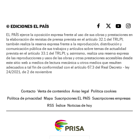
©
EDICIONES EL PAÍS
EL PAÍS BRASIL EN
EL PAÍS BRASI
EL PAÍS B
EL PA
EL PAÍS ejerce la oposición expresa frente al uso de sus obras y prestaciones en
la elaboración de revistas de prensa prevista en el artículo 32.1 del TRLPI;
también realiza la reserva expresa frente a la reproducción, distribución y
comunicación pública de sus trabajos y artículos sobre temas de actualidad
prevista en el artículo 33.1 del TRLPI; y, asimismo, realiza una reserva expresa
de las reproducciones y usos de las obras y otras prestaciones accesibles desde
este sitio web a medios de lectura mecánica u otros medios que resulten
adecuados a tal fin de conformidad con el artículo 67.3 del Real Decreto - ley
24/2021, de 2 de noviembre
Contacto
Venta de contenidos
Aviso legal
Política cookies
Política de privacidad
Mapa
Suscripciones EL PAÍS
Suscripciones empresas
RSS
Índice
Noticias de hoy