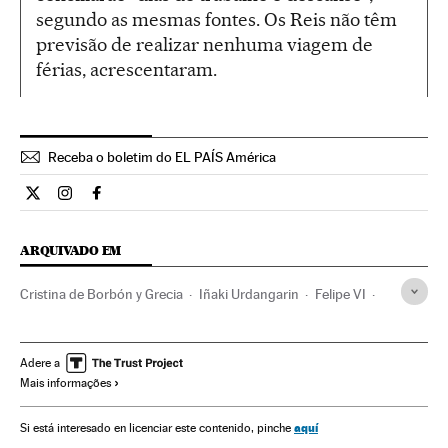
segundo as mesmas fontes. Os Reis não têm
previsão de realizar nenhuma viagem de
férias, acrescentaram.
Receba o boletim do EL PAÍS América
Internacional El País Brasil en Twitter
Internacional El País Brasil en Instagram
Internacional El País Brasil en Facebook
ARQUIVADO EM
Cristina de Borbón y Grecia
Iñaki Urdangarin
Felipe VI
Familia Real
Chefe de Estado
Casa Real
Política
Adere a
Mais informações
aquí
Si está interesado en licenciar este contenido, pinche