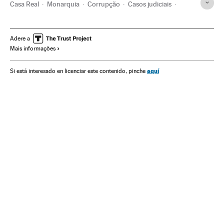
Casa Real
Monarquia
Corrupção
Casos judiciais
Delitos
Política
Justiça
Iñaki Urdangarin
Cristina de Borbón y Grecia
Caso Urdangarin
Adere a
Mais informações
José Castro
Diego Torres
Juan Carlos I
Caso Palma Arena
Chefe de Estado
Corrupção política
aquí
Si está interesado en licenciar este contenido, pinche