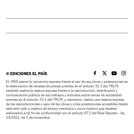
©
EDICIONES EL PAÍS
EL PAÍS BRASIL EN
EL PAÍS BRASI
EL PAÍS B
EL PA
EL PAÍS ejerce la oposición expresa frente al uso de sus obras y prestaciones en
la elaboración de revistas de prensa prevista en el artículo 32.1 del TRLPI;
también realiza la reserva expresa frente a la reproducción, distribución y
comunicación pública de sus trabajos y artículos sobre temas de actualidad
prevista en el artículo 33.1 del TRLPI; y, asimismo, realiza una reserva expresa
de las reproducciones y usos de las obras y otras prestaciones accesibles desde
este sitio web a medios de lectura mecánica u otros medios que resulten
adecuados a tal fin de conformidad con el artículo 67.3 del Real Decreto - ley
24/2021, de 2 de noviembre