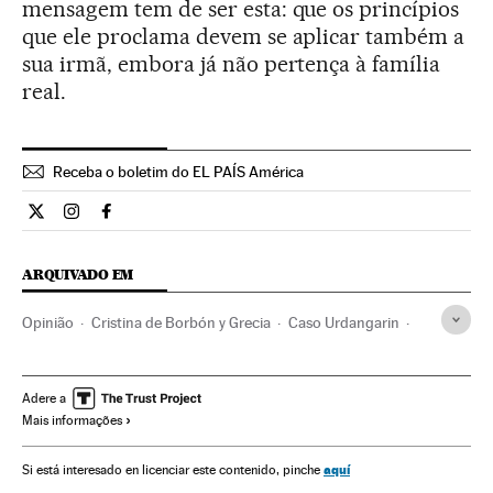
mensagem tem de ser esta: que os princípios
que ele proclama devem se aplicar também a
sua irmã, embora já não pertença à família
real.
Receba o boletim do EL PAÍS América
Opiniao El País Brasil en Twitter
Opiniao El País Brasil en Instagram
Opiniao El País Brasil en Facebook
ARQUIVADO EM
Opinião
Cristina de Borbón y Grecia
Caso Urdangarin
Caso Palma Arena
Iñaki Urdangarin
Corrupção política
Corrupção
Casos judiciais
Espanha
Partidos políticos
Adere a
Mais informações
Política
Delitos
Justiça
aquí
Si está interesado en licenciar este contenido, pinche