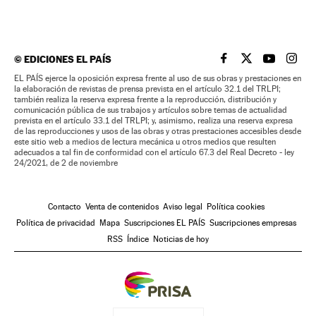
©
EDICIONES EL PAÍS
EL PAÍS BRASIL EN
EL PAÍS BRASI
EL PAÍS B
EL PA
EL PAÍS ejerce la oposición expresa frente al uso de sus obras y prestaciones en
la elaboración de revistas de prensa prevista en el artículo 32.1 del TRLPI;
también realiza la reserva expresa frente a la reproducción, distribución y
comunicación pública de sus trabajos y artículos sobre temas de actualidad
prevista en el artículo 33.1 del TRLPI; y, asimismo, realiza una reserva expresa
de las reproducciones y usos de las obras y otras prestaciones accesibles desde
este sitio web a medios de lectura mecánica u otros medios que resulten
adecuados a tal fin de conformidad con el artículo 67.3 del Real Decreto - ley
24/2021, de 2 de noviembre
Contacto
Venta de contenidos
Aviso legal
Política cookies
Política de privacidad
Mapa
Suscripciones EL PAÍS
Suscripciones empresas
RSS
Índice
Noticias de hoy