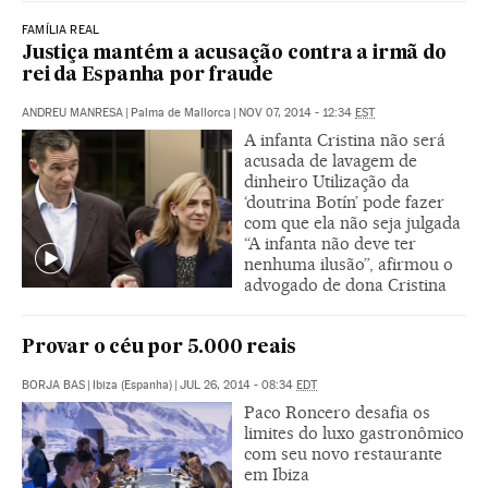
FAMÍLIA REAL
Justiça mantém a acusação contra a irmã do
rei da Espanha por fraude
ANDREU MANRESA
|
Palma de Mallorca
|
NOV 07, 2014 - 12:34
EST
A infanta Cristina não será
acusada de lavagem de
dinheiro Utilização da
‘doutrina Botín’ pode fazer
com que ela não seja julgada
“A infanta não deve ter
nenhuma ilusão”, afirmou o
advogado de dona Cristina
Provar o céu por 5.000 reais
BORJA BAS
|
Ibiza (Espanha)
|
JUL 26, 2014 - 08:34
EDT
Paco Roncero desafia os
limites do luxo gastronômico
com seu novo restaurante
em Ibiza