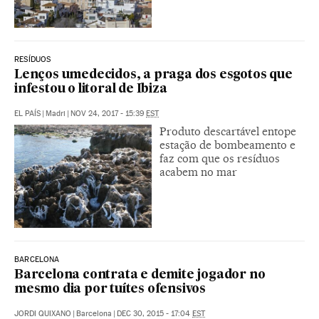
RESÍDUOS
Lenços umedecidos, a praga dos esgotos que
infestou o litoral de Ibiza
EL PAÍS
|
Madri
|
NOV 24, 2017 - 15:39
EST
Produto descartável entope
estação de bombeamento e
faz com que os resíduos
acabem no mar
BARCELONA
Barcelona contrata e demite jogador no
mesmo dia por tuítes ofensivos
JORDI QUIXANO
|
Barcelona
|
DEC 30, 2015 - 17:04
EST