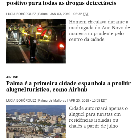
positivo para todas as drogas detectáveis
LUCÍA BOHÓRQUEZ
|
Palma
|
JAN 03, 2019 - 06:32
EST
Homem circulava durante a
madrugada do Ano Novo de
maneira imprudente pelo
centro da cidade
AIRBNB
Palma é a primeira cidade espanhola a proibir
aluguel turístico, como Airbnb
LUCÍA BOHÓRQUEZ
|
Palma de Mallorca
|
APR 25, 2018 - 15:58
EDT
Cidade autorizará apenas o
aluguel para turistas em
residências isoladas ou
chalés a partir de julho