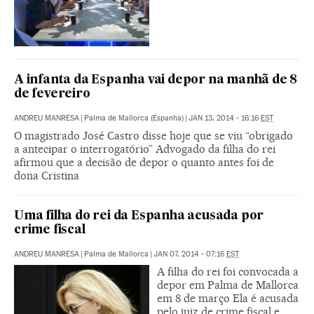
A infanta da Espanha vai depor na manhã de 8
de fevereiro
ANDREU MANRESA
|
Palma de Mallorca (Espanha)
|
JAN 13, 2014 - 16:16
EST
O magistrado José Castro disse hoje que se viu “obrigado
a antecipar o interrogatório” Advogado da filha do rei
afirmou que a decisão de depor o quanto antes foi de
dona Cristina
Uma filha do rei da Espanha acusada por
crime fiscal
ANDREU MANRESA
|
Palma de Mallorca
|
JAN 07, 2014 - 07:16
EST
A filha do rei foi convocada a
depor em Palma de Mallorca
em 8 de março Ela é acusada
pelo juiz de crime fiscal e