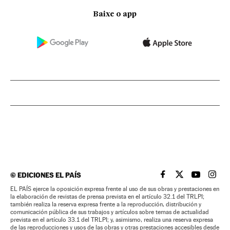
Baixe o app
©
EDICIONES EL PAÍS
EL PAÍS BRASIL EN
EL PAÍS BRASI
EL PAÍS B
EL PA
EL PAÍS ejerce la oposición expresa frente al uso de sus obras y prestaciones en
la elaboración de revistas de prensa prevista en el artículo 32.1 del TRLPI;
también realiza la reserva expresa frente a la reproducción, distribución y
comunicación pública de sus trabajos y artículos sobre temas de actualidad
prevista en el artículo 33.1 del TRLPI; y, asimismo, realiza una reserva expresa
de las reproducciones y usos de las obras y otras prestaciones accesibles desde