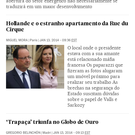
abertura do setor energético não necessariamente se
traduzirá em um maior desenvolvimento
Hollande e o estranho apartamento da Rue du
Cirque
MIGUEL MORA
|
París
|
JAN 13, 2014 - 09:36
EST
O local onde o presidente
estava com a sua amante
está relacionado máfia
francesa Os paparazzi que
fizeram as fotos alugaram
um imóvel próximo para
realizar seu trabalho As
brechas na segurança do
Estado suscitam dúvidas
sobre o papel de Valls e
Sarkozy
‘Trapaça’ triunfa no Globo de Ouro
GREGORIO BELINCHÓN
|
Madri
|
JAN 13, 2014 - 09:13
EST