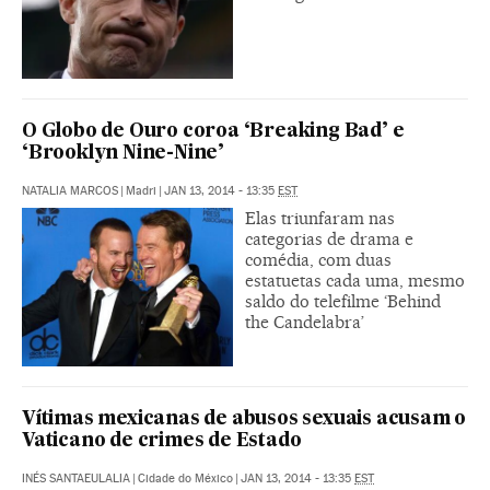
O Globo de Ouro coroa ‘Breaking Bad’ e
‘Brooklyn Nine-Nine’
NATALIA MARCOS
|
Madri
|
JAN 13, 2014 - 13:35
EST
Elas triunfaram nas
categorias de drama e
comédia, com duas
estatuetas cada uma, mesmo
saldo do telefilme ‘Behind
the Candelabra’
Vítimas mexicanas de abusos sexuais acusam o
Vaticano de crimes de Estado
INÉS SANTAEULALIA
|
Cidade do México
|
JAN 13, 2014 - 13:35
EST