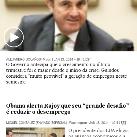
ALEJANDRO BOLAÑOS
|
Madri
|
JAN 13, 2014 - 19:41
EST
O Governo antecipa que o crescimento no último
trimestre foi o maior desde o início da crise. Guindos
considera “muito provável” a geração de empregos neste
semestre
Obama alerta Rajoy que seu “grande desafio”
é reduzir o desemprego
MIGUEL GONZÁLEZ (ENVIADO ESPECIAL)
|
Washington
|
JAN 13, 2014 - 19:41
EST
O presidente dos EUA elogia
os avanços econômicos e a