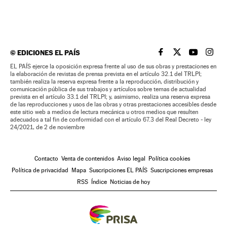
©
EDICIONES EL PAÍS
EL PAÍS BRASIL EN
EL PAÍS BRASI
EL PAÍS B
EL PA
EL PAÍS ejerce la oposición expresa frente al uso de sus obras y prestaciones en
la elaboración de revistas de prensa prevista en el artículo 32.1 del TRLPI;
también realiza la reserva expresa frente a la reproducción, distribución y
comunicación pública de sus trabajos y artículos sobre temas de actualidad
prevista en el artículo 33.1 del TRLPI; y, asimismo, realiza una reserva expresa
de las reproducciones y usos de las obras y otras prestaciones accesibles desde
este sitio web a medios de lectura mecánica u otros medios que resulten
adecuados a tal fin de conformidad con el artículo 67.3 del Real Decreto - ley
24/2021, de 2 de noviembre
Contacto
Venta de contenidos
Aviso legal
Política cookies
Política de privacidad
Mapa
Suscripciones EL PAÍS
Suscripciones empresas
RSS
Índice
Noticias de hoy