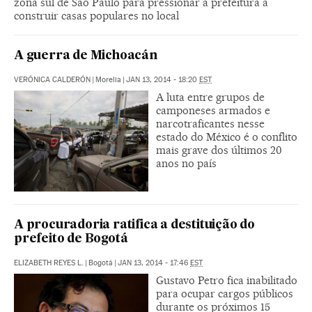
zona sul de São Paulo para pressionar a prefeitura a
construir casas populares no local
A guerra de Michoacán
VERÓNICA CALDERÓN
|
Morelia
|
JAN 13, 2014 - 18:20
EST
A luta entre grupos de
camponeses armados e
narcotraficantes nesse
estado do México é o conflito
mais grave dos últimos 20
anos no país
A procuradoria ratifica a destituição do
prefeito de Bogotá
ELIZABETH REYES L.
|
Bogotá
|
JAN 13, 2014 - 17:46
EST
Gustavo Petro fica inabilitado
para ocupar cargos públicos
durante os próximos 15