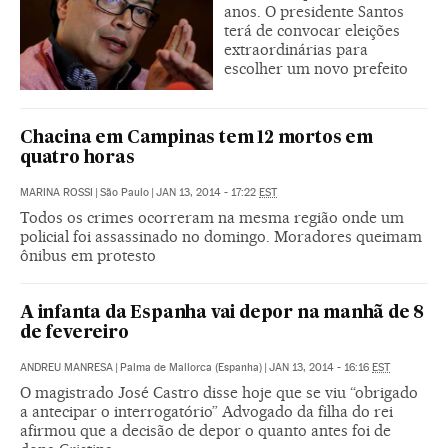
anos. O presidente Santos
terá de convocar eleições
extraordinárias para
escolher um novo prefeito
Chacina em Campinas tem 12 mortos em
quatro horas
MARINA ROSSI
|
São Paulo
|
JAN 13, 2014 - 17:22
EST
Todos os crimes ocorreram na mesma região onde um
policial foi assassinado no domingo. Moradores queimam
ônibus em protesto
A infanta da Espanha vai depor na manhã de 8
de fevereiro
ANDREU MANRESA
|
Palma de Mallorca (Espanha)
|
JAN 13, 2014 - 16:16
EST
O magistrado José Castro disse hoje que se viu “obrigado
a antecipar o interrogatório” Advogado da filha do rei
afirmou que a decisão de depor o quanto antes foi de