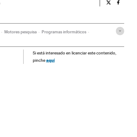
a
Tecnologia El 
Tecnolog
Motores pesquisa
Programas informáticos
nomia
Telecomunicações
Comunicações
Indústria
Si está interesado en licenciar este contenido,
aquí
pinche