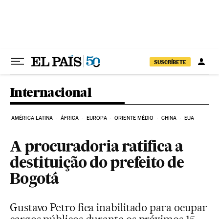
Pular para o conteúdo
SUSCRÍBETE
Internacional
AMÉRICA LATINA
ÁFRICA
EUROPA
ORIENTE MÉDIO
CHINA
EUA
A procuradoria ratifica a
destituição do prefeito de
Bogotá
Gustavo Petro fica inabilitado para ocupar