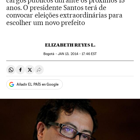
cargos públicos durante os próximos 15
anos. O presidente Santos terá de
convocar eleições extraordinárias para
escolher um novo prefeito
ELIZABETH REYES L.
Bogotá -
JAN
13, 2014 - 17:46
EST
Compartir en Whatsapp
Compartir en Facebook
Compartir en Twitter
Desplegar Redes Sociales
Añadir EL PAÍS en Google