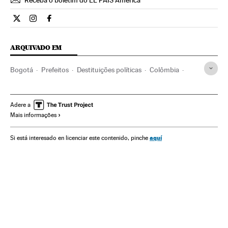
Internacional El País Brasil en Twitter
Internacional El País Brasil en Instagram
Internacional El País Brasil en Facebook
ARQUIVADO EM
Bogotá
Prefeitos
Destituições políticas
Colômbia
Política municipal
América do Sul
América Latina
Conflitos políticos
América
Política
Prefeituras
Adere a
Mais informações
Administração local
Administração pública
aquí
Si está interesado en licenciar este contenido, pinche