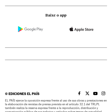
Baixe o app
©
EDICIONES EL PAÍS
EL PAÍS BRASIL EN
EL PAÍS BRASI
EL PAÍS B
EL PA
EL PAÍS ejerce la oposición expresa frente al uso de sus obras y prestaciones en
la elaboración de revistas de prensa prevista en el artículo 32.1 del TRLPI;
también realiza la reserva expresa frente a la reproducción, distribución y
comunicación pública de sus trabajos y artículos sobre temas de actualidad