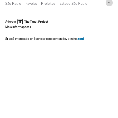
São Paulo
Favelas
Prefeitos
Estado São Paulo
Habitação precária
Construção habitações
Brasil
Política municipal
Pobreza
Planos habitação
Adere a
Mais informações
América do Sul
América Latina
Habitação
Problemas sociais
América
Urbanismo
Política
aquí
Si está interesado en licenciar este contenido, pinche
Sociedade
Prefeituras
Administração local
Administração pública
Planeta Futuro