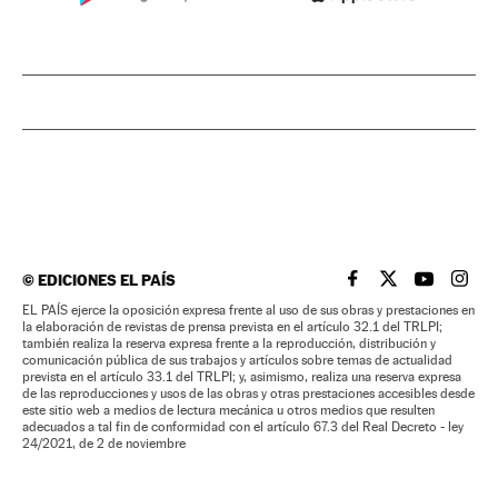
©
EDICIONES EL PAÍS
EL PAÍS BRASIL EN
EL PAÍS BRASI
EL PAÍS B
EL PA
EL PAÍS ejerce la oposición expresa frente al uso de sus obras y prestaciones en
la elaboración de revistas de prensa prevista en el artículo 32.1 del TRLPI;
también realiza la reserva expresa frente a la reproducción, distribución y
comunicación pública de sus trabajos y artículos sobre temas de actualidad
prevista en el artículo 33.1 del TRLPI; y, asimismo, realiza una reserva expresa
de las reproducciones y usos de las obras y otras prestaciones accesibles desde
este sitio web a medios de lectura mecánica u otros medios que resulten
adecuados a tal fin de conformidad con el artículo 67.3 del Real Decreto - ley
24/2021, de 2 de noviembre