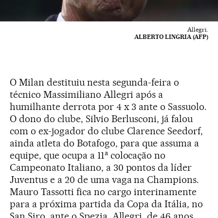
Allegri.
ALBERTO LINGRIA (AFP)
O Milan destituiu nesta segunda-feira o
técnico Massimiliano Allegri após a
humilhante derrota por 4 x 3 ante o Sassuolo.
O dono do clube, Silvio Berlusconi, já falou
com o ex-jogador do clube Clarence Seedorf,
ainda atleta do Botafogo, para que assuma a
a
equipe, que ocupa a 11
colocação no
Campeonato Italiano, a 30 pontos da líder
Juventus e a 20 de uma vaga na Champions.
Mauro Tassotti fica no cargo interinamente
para a próxima partida da Copa da Itália, no
San Siro, ante o Spezia. Allegri, de 46 anos,