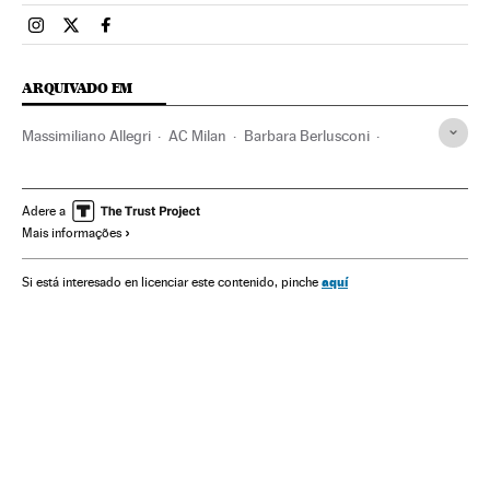
Esportes El País Brasil en Instagram
Esportes El País Brasil en Twitter
Esportes El País Brasil en Facebook
ARQUIVADO EM
Massimiliano Allegri
AC Milan
Barbara Berlusconi
Silvio Berlusconi
Futebol
Esportes
Adere a
Mais informações
aquí
Si está interesado en licenciar este contenido, pinche