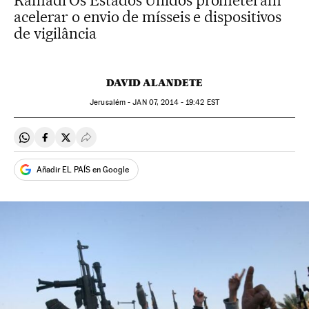
Ramadi Os Estados Unidos prometeram
acelerar o envio de mísseis e dispositivos
de vigilância
DAVID ALANDETE
Jerusalém -
JAN
07, 2014 - 19:42
EST
Compartir en Whatsapp
Compartir en Facebook
Compartir en Twitter
Desplegar Redes Sociales
Añadir EL PAÍS en Google