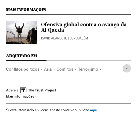
MAIS INFORMAÇÕES
Ofensiva global contra o avanço da
Al Qaeda
DAVID ALANDETE
| JERUSALÉM
ARQUIVADO EM
Conflitos políticos
Ásia
Conflitos
Terrorismo
Política
Nouri Al Maliki
Guerra na Síria
Síria
Iraque
Primavera árabe
Guerra civil
Revoluções
Adere a
Mais informações
Oriente médio
Guerra
Protestos sociais
Mal-estar social
Problemas sociais
Sociedade
aquí
Si está interesado en licenciar este contenido, pinche