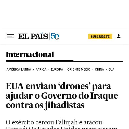
Pular para o conteúdo
SUSCRÍBETE
Internacional
AMÉRICA LATINA
ÁFRICA
EUROPA
ORIENTE MÉDIO
CHINA
EUA
EUA enviam ‘drones’ para
ajudar o Governo do Iraque
contra os jihadistas
O exército cercou Fallujah e atacou