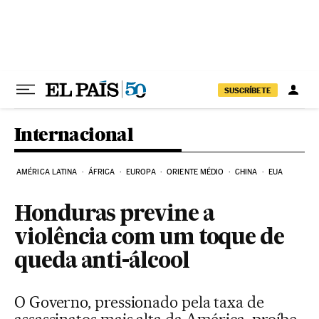
Pular para o conteúdo
SUSCRÍBETE
Internacional
AMÉRICA LATINA
ÁFRICA
EUROPA
ORIENTE MÉDIO
CHINA
EUA
Honduras previne a
violência com um toque de
queda anti-álcool
O Governo, pressionado pela taxa de