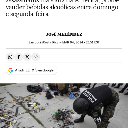
assassinatos mais alta da América, proíbe
vender bebidas alcoólicas entre domingo
e segunda-feira
JOSÉ MELÉNDEZ
San José (Costa Rica) -
MAR
04, 2014 - 13:51
EST
Compartir en Whatsapp
Compartir en Facebook
Compartir en Twitter
Desplegar Redes Sociales
Añadir EL PAÍS en Google