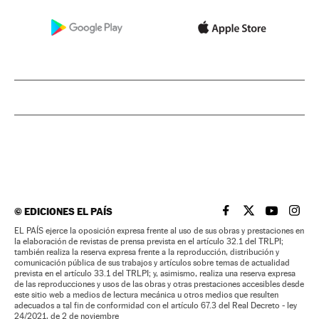
©
EDICIONES EL PAÍS
EL PAÍS BRASIL EN
EL PAÍS BRASI
EL PAÍS B
EL PA
EL PAÍS ejerce la oposición expresa frente al uso de sus obras y prestaciones en
la elaboración de revistas de prensa prevista en el artículo 32.1 del TRLPI;
también realiza la reserva expresa frente a la reproducción, distribución y
comunicación pública de sus trabajos y artículos sobre temas de actualidad
prevista en el artículo 33.1 del TRLPI; y, asimismo, realiza una reserva expresa
de las reproducciones y usos de las obras y otras prestaciones accesibles desde
este sitio web a medios de lectura mecánica u otros medios que resulten
adecuados a tal fin de conformidad con el artículo 67.3 del Real Decreto - ley
24/2021, de 2 de noviembre