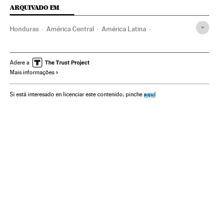
ARQUIVADO EM
Honduras
América Central
América Latina
Bebidas alcoólicas
América
Bebidas
Alimentação
Alimentos
Indústria
Observatorio contra violencia
Adere a
Mais informações
Violência doméstica
CGPJ
Violência gênero
Poder judicial
Violência
Acontecimentos
Justiça
aquí
Si está interesado en licenciar este contenido, pinche
Problemas sociais
Sociedade