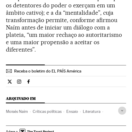
os detentores do poder o exerçam em um
âmbito cativo); e a da “mentalidade”, cuja
transformação permite, conforme afirmou
Naím antes de iniciar um diálogo com a
plateia, “um maior rechaço ao autoritarismo
e uma maior propensão a aceitar os
diferentes”.
Receba o boletim do EL PAÍS América
Cultura El País Brasil en Twitter
Cultura El País Brasil en Instagram
Cultura El País Brasil en Facebook
ARQUIVADO EM
Moisés Naím
Críticas políticas
Ensaio
Literatura
Livros
Política
Cultura
Adere a