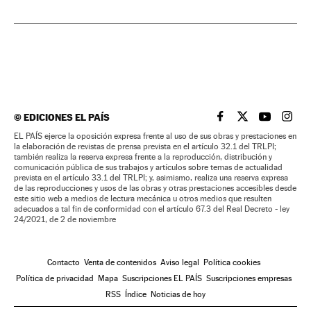
©
EDICIONES EL PAÍS
EL PAÍS BRASIL EN
EL PAÍS BRASI
EL PAÍS B
EL PA
EL PAÍS ejerce la oposición expresa frente al uso de sus obras y prestaciones en
la elaboración de revistas de prensa prevista en el artículo 32.1 del TRLPI;
también realiza la reserva expresa frente a la reproducción, distribución y
comunicación pública de sus trabajos y artículos sobre temas de actualidad
prevista en el artículo 33.1 del TRLPI; y, asimismo, realiza una reserva expresa
de las reproducciones y usos de las obras y otras prestaciones accesibles desde
este sitio web a medios de lectura mecánica u otros medios que resulten
adecuados a tal fin de conformidad con el artículo 67.3 del Real Decreto - ley
24/2021, de 2 de noviembre
Contacto
Venta de contenidos
Aviso legal
Política cookies
Política de privacidad
Mapa
Suscripciones EL PAÍS
Suscripciones empresas
RSS
Índice
Noticias de hoy