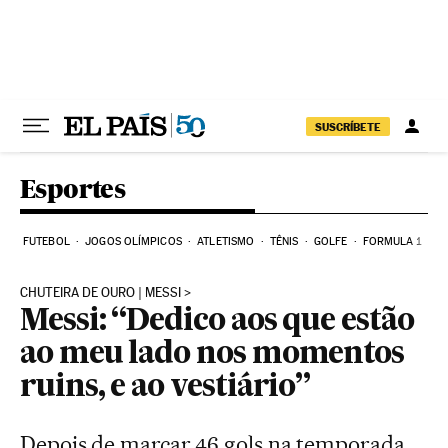
Pular para o conteúdo
SUSCRÍBETE
Esportes
FUTEBOL
JOGOS OLÍMPICOS
ATLETISMO
TÊNIS
GOLFE
FORMULA 1
CHUTEIRA DE OURO | MESSI
Messi: “Dedico aos que estão
ao meu lado nos momentos
ruins, e ao vestiário”
Depois de marcar 46 gols na temporada