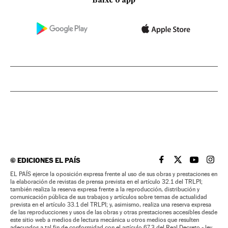
Baixe o app
©
EDICIONES EL PAÍS
EL PAÍS BRASIL EN
EL PAÍS BRASI
EL PAÍS B
EL PA
EL PAÍS ejerce la oposición expresa frente al uso de sus obras y prestaciones en
la elaboración de revistas de prensa prevista en el artículo 32.1 del TRLPI;
también realiza la reserva expresa frente a la reproducción, distribución y
comunicación pública de sus trabajos y artículos sobre temas de actualidad
prevista en el artículo 33.1 del TRLPI; y, asimismo, realiza una reserva expresa
de las reproducciones y usos de las obras y otras prestaciones accesibles desde
este sitio web a medios de lectura mecánica u otros medios que resulten
adecuados a tal fin de conformidad con el artículo 67.3 del Real Decreto - ley