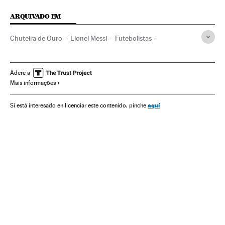
ARQUIVADO EM
Chuteira de Ouro
Lionel Messi
Futebolistas
Troféus futebol
FC Barcelona
Jogadores
Esportistas
Futebol
Times esportes
Competições
Esportes
Adere a
Mais informações
aquí
Si está interesado en licenciar este contenido, pinche