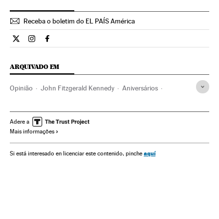
Receba o boletim do EL PAÍS América
Opiniao El País Brasil en Twitter
Opiniao El País Brasil en Instagram
Opiniao El País Brasil en Facebook
ARQUIVADO EM
Opinião
John Fitzgerald Kennedy
Aniversários
Estados Unidos
Eventos
América do Norte
América
Sociedade
Adere a
Mais informações
aquí
Si está interesado en licenciar este contenido, pinche