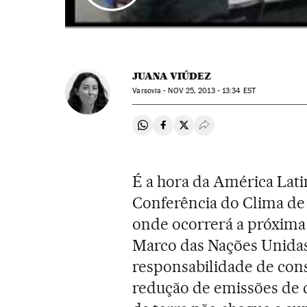
JUANA VIÚDEZ
Varsovia -
NOV
25, 2013 - 13:34
EST
Compartir en Whatsapp
Compartir en Facebook
Compartir en Twitter
Desplegar Redes Soci
É a hora da América Lati
Conferência do Clima de
onde ocorrerá a próxima
Marco das Nações Unidas
responsabilidade de con
redução de emissões de 