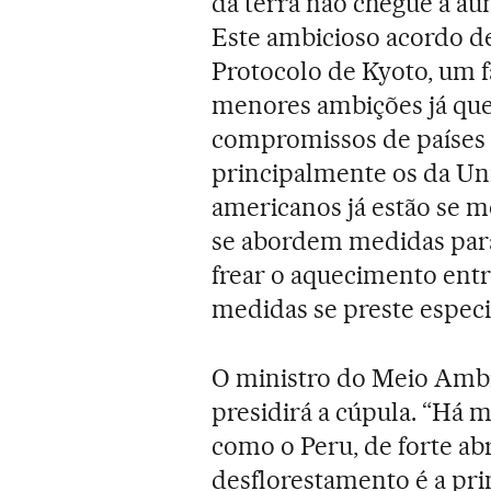
da terra não chegue a au
Este ambicioso acordo dev
Protocolo de Kyoto, um 
menores ambições já que
compromissos de países 
principalmente os da Uni
americanos já estão se m
se abordem medidas para
frear o aquecimento entre
medidas se preste especia
O ministro do Meio Ambi
presidirá a cúpula. “Há m
como o Peru, de forte ab
desflorestamento é a pri