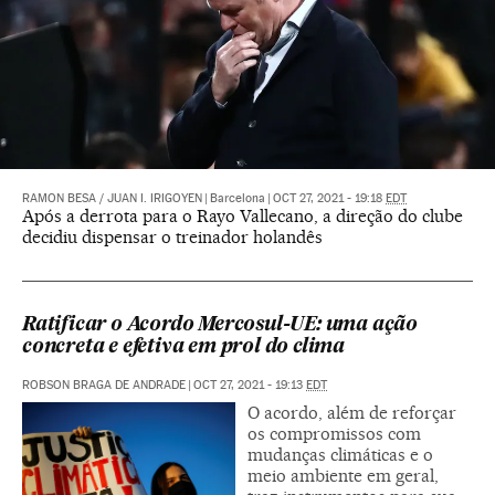
RAMON BESA
/
JUAN I. IRIGOYEN
|
Barcelona
|
OCT 27, 2021 - 19:18
EDT
Após a derrota para o Rayo Vallecano, a direção do clube
decidiu dispensar o treinador holandês
Ratificar o Acordo Mercosul-UE: uma ação
concreta e efetiva em prol do clima
ROBSON BRAGA DE ANDRADE
|
OCT 27, 2021 - 19:13
EDT
O acordo, além de reforçar
os compromissos com
mudanças climáticas e o
meio ambiente em geral,