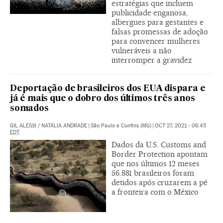
estratégias que incluem
publicidade enganosa,
albergues para gestantes e
falsas promessas de adoção
para convencer mulheres
vulneráveis a não
interromper a gravidez
Deportação de brasileiros dos EUA dispara e
já é mais que o dobro dos últimos três anos
somados
GIL ALESSI
/
NATÁLIA ANDRADE
|
São Paulo e Confins (MG)
|
OCT 27, 2021 - 06:45
EDT
Dados da U.S. Customs and
Border Protection apontam
que nos últimos 12 meses
56.881 brasileiros foram
detidos após cruzarem a pé
a fronteira com o México