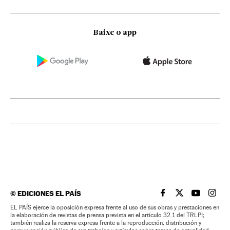
Baixe o app
©
EDICIONES EL PAÍS
EL PAÍS BRASIL EN
EL PAÍS BRASI
EL PAÍS B
EL PA
EL PAÍS ejerce la oposición expresa frente al uso de sus obras y prestaciones en
la elaboración de revistas de prensa prevista en el artículo 32.1 del TRLPI;
también realiza la reserva expresa frente a la reproducción, distribución y