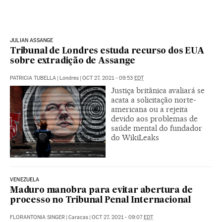
JULIAN ASSANGE
Tribunal de Londres estuda recurso dos EUA
sobre extradição de Assange
PATRICIA TUBELLA
|
Londres
|
OCT 27, 2021 - 09:53
EDT
Justiça britânica avaliará se
acata a solicitação norte-
americana ou a rejeita
devido aos problemas de
saúde mental do fundador
do WikiLeaks
VENEZUELA
Maduro manobra para evitar abertura de
processo no Tribunal Penal Internacional
FLORANTONIA SINGER
|
Caracas
|
OCT 27, 2021 - 09:07
EDT