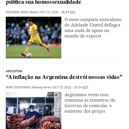
pública sua homossexualidade
EDUARDO NAYA
|
Madri
|
OCT 27, 2021 - 16:24
EDT
O meio-campista australiano
do Adelaide United deflagra
uma onda de apoio no
mundo do esporte
ARGENTINA
“A inflação na Argentina destrói nossas vidas”
MAR CENTENERA
|
Buenos Aires
|
OCT 27, 2021 - 15:04
EDT
Argentinos veem com
ceticismo as tentativas do
Governo de controlar o
aumento dos preços