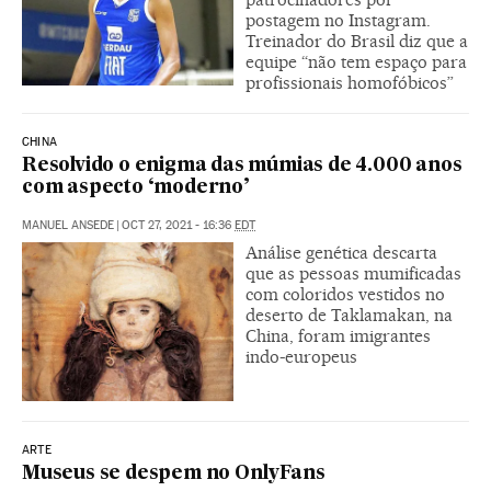
postagem no Instagram.
Treinador do Brasil diz que a
equipe “não tem espaço para
profissionais homofóbicos”
CHINA
Resolvido o enigma das múmias de 4.000 anos
com aspecto ‘moderno’
MANUEL ANSEDE
|
OCT 27, 2021 - 16:36
EDT
Análise genética descarta
que as pessoas mumificadas
com coloridos vestidos no
deserto de Taklamakan, na
China, foram imigrantes
indo-europeus
ARTE
Museus se despem no OnlyFans