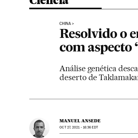
Ciência
CHINA
Resolvido o 
com aspecto 
Análise genética desc
deserto de Taklamakan
MANUEL ANSEDE
OCT
27, 2021 - 16:36
EDT