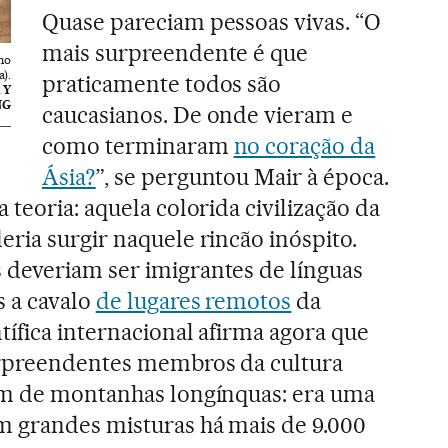
Quase pareciam pessoas vivas. “O
mais surpreendente é que
no
).
praticamente todos são
 Y
NG
caucasianos. De onde vieram e
como terminaram
no coração da
Ásia?
”, se perguntou Mair à época.
teoria: aquela colorida civilização da
ria surgir naquele rincão inóspito.
deveriam ser imigrantes de línguas
s a cavalo
de lugares remotos
da
tífica internacional afirma agora que
urpreendentes membros da cultura
am de montanhas longínquas: era uma
m grandes misturas há mais de 9.000