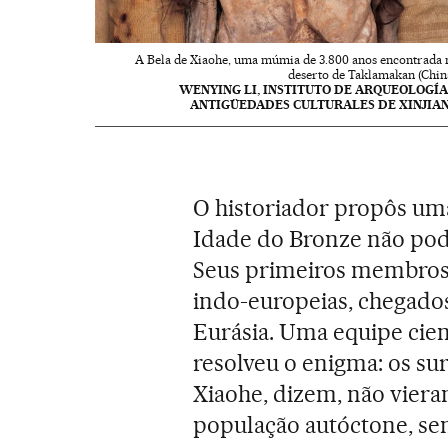
A Bela de Xiaohe, uma múmia de 3.800 anos encontrada 
deserto de Taklamakan (China
WENYING LI, INSTITUTO DE ARQUEOLOGÍA
ANTIGÜEDADES CULTURALES DE XINJIA
O historiador propôs uma 
Idade do Bronze não pode
Seus primeiros membros 
indo-europeias, chegado
Eurásia. Uma equipe cien
resolveu o enigma: os s
Xiaohe, dizem, não vier
população autóctone, se