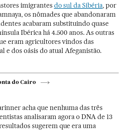
astores imigrantes
do sul da Sibéria
, por
 yamnaya, os nômades que abandonaram
endentes acabaram substituindo quase
nsula Ibérica há 4.500 anos. As outras
ue eram agricultores vindos das
l e dos oásis do atual Afeganistão.
onta do Cairo
arinner acha que nenhuma das três
ientistas analisaram agora o DNA de 13
resultados sugerem que era uma