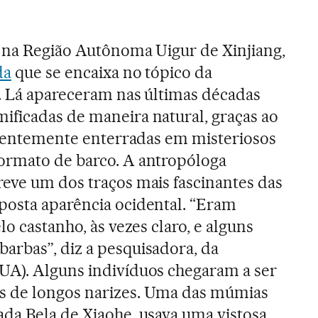
á na Região Autônoma Uigur de Xinjiang,
da
que se encaixa no tópico da
. Lá apareceram nas últimas décadas
ficadas de maneira natural, graças ao
equentemente enterradas em misteriosos
ormato de barco. A antropóloga
eve um dos traços mais fascinantes das
posta aparência ocidental. “Eram
lo castanho, às vezes claro, e alguns
arbas”, diz a pesquisadora, da
UA). Alguns indivíduos chegaram a ser
s de longos narizes. Uma das múmias
da Bela de Xiaohe, usava uma vistosa