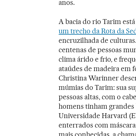
anos.
A bacia do rio Tarim est
um trecho da Rota da Se
encruzilhada de culturas
centenas de pessoas mumi
clima árido e frio, e fr
ataúdes de madeira em f
Christina Warinner descr
múmias do Tarim: sua su
pessoas altas, com o cabe
homens tinham grandes b
Universidade Harvard (E
enterrados com máscara
mais conhecidas, a chama