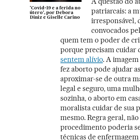
A questão do a
'Covid-19 e a ferida no
patriarcais: a 
útero', por Debora
Diniz e Giselle Carino
irresponsável, 
convocados pel
quem tem o poder de cri
porque precisam cuidar de
sentem alívio
. A imagem
fez aborto pode ajudar a
aproximar-se de outra ma
legal e seguro, uma mulh
sozinha, o aborto em casa
moralista cuidar de sua p
mesmo. Regra geral, não 
procedimento poderia s
técnicas de enfermagem p