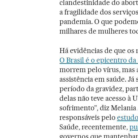
clandestinidade do abor
a fragilidade dos serviç
pandemia. O que podemo
milhares de mulheres tod
Há evidências de que os 
O Brasil é o epicentro d
morrem pelo vírus, mas 
assistência em saúde. Já
período da gravidez, pa
delas não teve acesso à
sofrimento”, diz Melani
responsáveis pelo
estudo
Saúde, recentemente,
pu
governos que mantenham