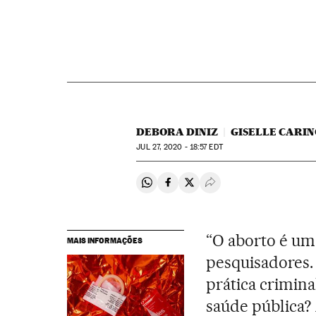
DEBORA DINIZ
GISELLE CARI
JUL
27, 2020 - 18:57
EDT
Compartir en Whatsapp
Compartir en Facebook
Compartir en Twitter
Desplegar Redes Soci
“O aborto é um
MAIS INFORMAÇÕES
pesquisadores.
prática crimin
saúde pública?