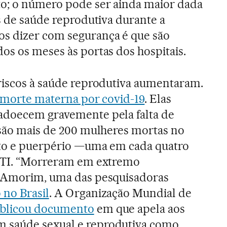
to; o número pode ser ainda maior dada
os de saúde reprodutiva durante a
s dizer com segurança é que são
os os meses às portas dos hospitais.
riscos à saúde reprodutiva aumentaram.
a morte materna por covid-19
. Elas
adoecem gravemente pela falta de
 são mais de 200 mulheres mortas no
rto e puerpério —uma em cada quatro
 UTI. “Morreram em extremo
a Amorim, uma das pesquisadoras
 no Brasil
. A Organização Mundial de
blicou documento
em que apela aos
 saúde sexual e reprodutiva como