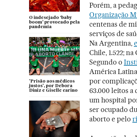
Porém, a pedag
Organização M
O indesejado ‘baby
centenas de mi
boom’ provocado pela
pandemia
serviços de sa
Na Argentina,
Chile, 1.522; na
Segundo o
Inst
América Latina
por complicaçõ
'Prisão aos médicos
justos', por Debora
63.000 leitos a
Diniz e Giselle carino
um hospital por
ser ocupado dua
aborto e pelo
r