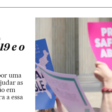
19 e o
por uma
judar as
ção em
a a essa