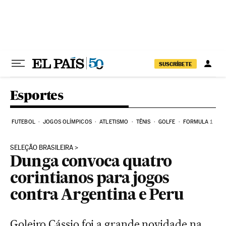
Pular para o conteúdo
SUSCRÍBETE
Esportes
FUTEBOL
JOGOS OLÍMPICOS
ATLETISMO
TÊNIS
GOLFE
FORMULA 1
SELEÇÃO BRASILEIRA
Dunga convoca quatro
corintianos para jogos
contra Argentina e Peru
Goleiro Cássio foi a grande novidade na