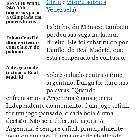
Chile
e
vitória sobre a
Rio 2016 vende
Venezuela
).
240.000
ingressos para
a Olimpíada em
poucas horas
Fabinho, do Mônaco, também
perdeu sua vaga na lateral
Johan Cruyff é
direita. Ele foi substituído por
diagnosticado
com câncer de
Danilo, do Real Madrid, que
pulmão
está recuperado de contusão.
A desgraça de
treinar o Real
Sobre o duelo contra o time
Madrid
argentino, Dunga foi duro nas
palavras. "Quando
enfrentamos a Argentina é uma guerra.
Independente do momento, é um jogo difícil,
ter um jogo pensado, e cada bola é uma
decisão. Não será diferente agora. A
Argentina é sempre difícil, principalmente
jogando em casa. É uma grande rivalidade.