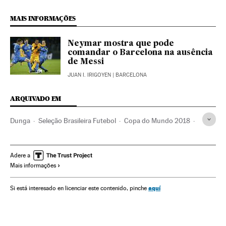
MAIS INFORMAÇÕES
Neymar mostra que pode
comandar o Barcelona na ausência
de Messi
JUAN I. IRIGOYEN
| BARCELONA
ARQUIVADO EM
Dunga
Seleção Brasileira Futebol
Copa do Mundo 2018
Neymar
Argentina
Lionel Messi
Peru
Eliminatórias
Seleções esportivas
Copa do Mundo Futebol
Adere a
Mais informações
Copa do mundo
Futebol
América do Sul
América Latina
Campeonato mundial
América
aquí
Si está interesado en licenciar este contenido, pinche
Competições
Esportes
Seleção Brasileira