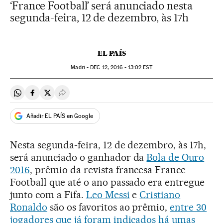
‘France Football’ será anunciado nesta
segunda-feira, 12 de dezembro, às 17h
EL PAÍS
Madri -
DEC
12, 2016 - 13:02
EST
Compartir en Whatsapp
Compartir en Facebook
Compartir en Twitter
Desplegar Redes Sociales
Añadir EL PAÍS en Google
Nesta segunda-feira, 12 de dezembro, às 17h,
será anunciado o ganhador da
Bola de Ouro
2016
, prêmio da revista francesa France
Football que até o ano passado era entregue
junto com a Fifa.
Leo Messi
e
Cristiano
Ronaldo
são os favoritos ao prêmio,
entre 30
jogadores que já foram indicados há umas