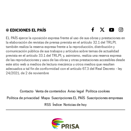
©
EDICIONES EL PAÍS
EL PAÍS BRASIL EN
EL PAÍS BRASI
EL PAÍS B
EL PA
EL PAÍS ejerce la oposición expresa frente al uso de sus obras y prestaciones en
la elaboración de revistas de prensa prevista en el artículo 32.1 del TRLPI;
también realiza la reserva expresa frente a la reproducción, distribución y
comunicación pública de sus trabajos y artículos sobre temas de actualidad
prevista en el artículo 33.1 del TRLPI; y, asimismo, realiza una reserva expresa
de las reproducciones y usos de las obras y otras prestaciones accesibles desde
este sitio web a medios de lectura mecánica u otros medios que resulten
adecuados a tal fin de conformidad con el artículo 67.3 del Real Decreto - ley
24/2021, de 2 de noviembre
Contacto
Venta de contenidos
Aviso legal
Política cookies
Política de privacidad
Mapa
Suscripciones EL PAÍS
Suscripciones empresas
RSS
Índice
Noticias de hoy