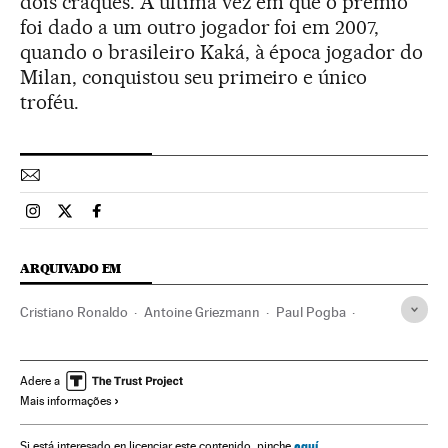
dois craques. A última vez em que o prêmio
foi dado a um outro jogador foi em 2007,
quando o brasileiro Kaká, à época jogador do
Milan, conquistou seu primeiro e único
troféu.
Esportes El País Brasil en Instagram
Esportes El País Brasil en Twitter
Esportes El País Brasil en Facebook
ARQUIVADO EM
Cristiano Ronaldo
Antoine Griezmann
Paul Pogba
Bale
Jamie Vardy
Manuel Neuer
Andrés Iniesta
Prêmio Bola de Ouro
Lionel Messi
Neymar
Adere a
Mais informações
Prêmios esportivos
Prêmios
Futebol
Brasil
América do Sul
América Latina
Esportes
Eventos
aquí
Si está interesado en licenciar este contenido, pinche