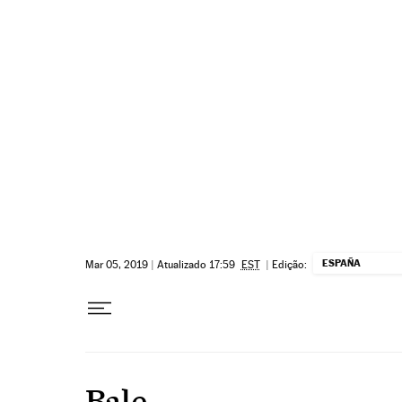
Pular para o conteúdo
ESPAÑA
Mar 05, 2019
|
Atualizado 17:59
EST
|
Edição:
Bale