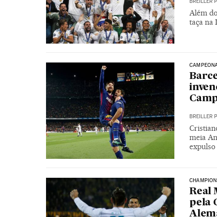
BREILLER 
Além do 
taça na 
CAMPEONA
Barc
inven
Camp
BREILLER 
Cristia
meia An
expulso
CHAMPIONS
Real 
pela 
Alem