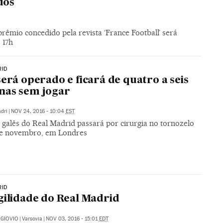
dos
rêmio concedido pela revista ‘France Football’ será
 17h
RID
será operado e ficará de quatro a seis
nas sem jogar
dri
|
NOV 24, 2016 - 10:04
EST
 galês do Real Madrid passará por cirurgia no tornozelo
e novembro, em Londres
RID
gilidade do Real Madrid
GIOVIO
|
Varsovia
|
NOV 03, 2016 - 15:01
EDT