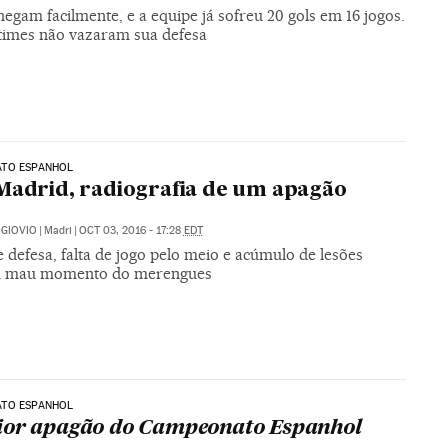
hegam facilmente, e a equipe já sofreu 20 gols em 16 jogos.
 times não vazaram sua defesa
TO ESPANHOL
Madrid, radiografia de um apagão
GIOVIO
|
Madri
|
OCT 03, 2016 - 17:28
EDT
 defesa, falta de jogo pelo meio e acúmulo de lesões
 mau momento do merengues
TO ESPANHOL
or apagão do Campeonato Espanhol