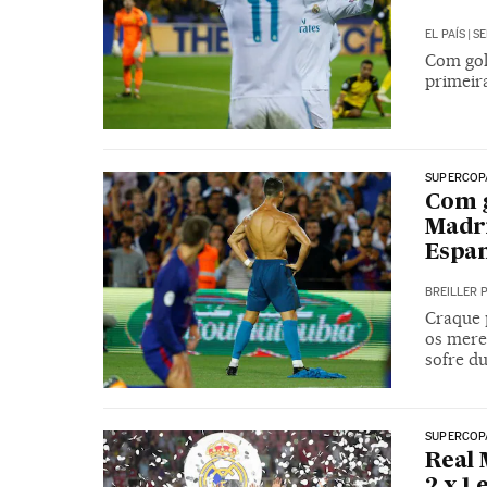
EL PAÍS
|
SE
Com gol
primeir
SUPERCOP
Com g
Madri
Espa
BREILLER 
Craque p
os mere
sofre d
SUPERCOP
Real 
2 x 1