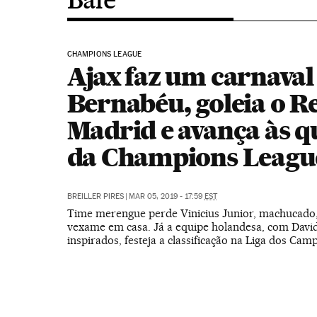
CHAMPIONS LEAGUE
Ajax faz um carnaval
Bernabéu, goleia o R
Madrid e avança às q
da Champions Leagu
BREILLER PIRES
|
MAR 05, 2019 - 17:59
EST
Time merengue perde Vinicius Junior, machucado, 
vexame em casa. Já a equipe holandesa, com David
inspirados, festeja a classificação na Liga dos Cam