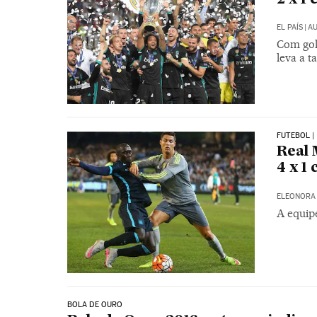
EL PAÍS
|
AU
Com gol
leva a 
FUTEBOL |
Real 
4 x 1
ELEONORA 
A equip
BOLA DE OURO