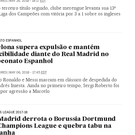
PIRES
|
MAY 26, 2018 - 18:17
EDT
terceiro título seguido, clube merengue levanta sua 13ª
Liga dos Campeões com vitória por 3 a 1 sobre os ingleses
TO ESPANHOL
elona supera expulsão e mantém
cibilidade diante do Real Madrid no
eonato Espanhol
PIRES
|
MAY 06, 2018 - 17:45
EDT
no Ronaldo e Messi marcam em clássico de despedida do
drés Iniesta. Ainda no primeiro tempo, Sergi Roberto foi
 por agressão a Marcelo
 LEAGUE 2017-18
Madrid derrota o Borussia Dortmund
Champions League e quebra tabu na
anha