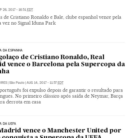
P 26, 2017 - 16:51
EDT
s de Cristiano Ronaldo e Bale, clube espanhol vence pela
a vez no Signal Iduna Park
A DA ESPANHA
olaço de Cristiano Ronaldo, Real
d vence o Barcelona pela Supercopa da
nha
PIRES
|
São Paulo
|
AUG 14, 2017 - 11:57
EDT
ortuguês foi expulso depois de garantir o resultado para
ngues. No primeiro clássico após saída de Neymar, Barça
ura derrota em casa
A DA UEFA
Madrid vence o Manchester United por
 e conquista a Supercopa da UEFA