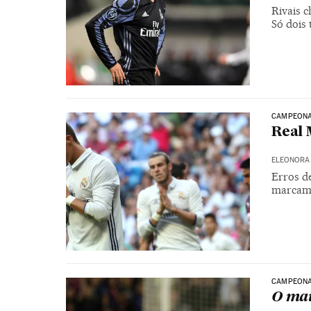
Rivais c
Só dois
CAMPEONA
Real 
ELEONORA 
Erros de
marcam
CAMPEONA
O mai