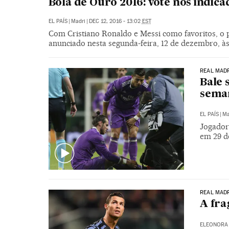
Bola de Ouro 2016: vote nos indica
EL PAÍS
|
Madri
|
DEC 12, 2016 - 13:02
EST
Com Cristiano Ronaldo e Messi como favoritos, o p
anunciado nesta segunda-feira, 12 de dezembro, às
REAL MAD
Bale 
sema
EL PAÍS
|
Ma
Jogador
em 29 d
REAL MAD
A fra
ELEONORA 