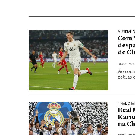
MUNDIAL D
Com ‘
despa
de Cl
DIOGO MAG
Ao contr
zebras e
FINAL CHA
Real 
Kariu
na C