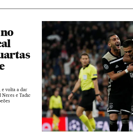
 no
eal
uartas
e
e volta a dar
 Neres e Tadic
peões