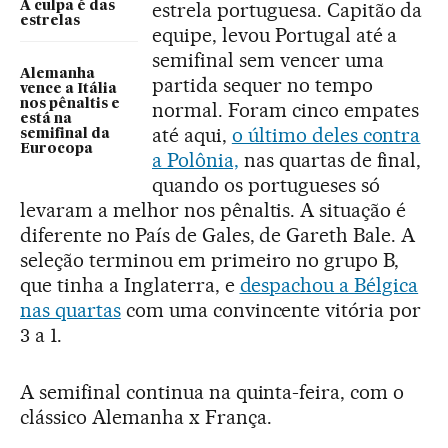
estrela portuguesa. Capitão da
A culpa é das
estrelas
equipe, levou Portugal até a
semifinal sem vencer uma
Alemanha
partida sequer no tempo
vence a Itália
nos pênaltis e
normal. Foram cinco empates
está na
até aqui,
o último deles contra
semifinal da
Eurocopa
a Polônia,
nas quartas de final,
quando os portugueses só
levaram a melhor nos pênaltis. A situação é
diferente no País de Gales, de Gareth Bale. A
seleção terminou em primeiro no grupo B,
que tinha a Inglaterra, e
despachou a Bélgica
nas quartas
com uma convincente vitória por
3 a 1.
A semifinal continua na quinta-feira, com o
clássico Alemanha x França.