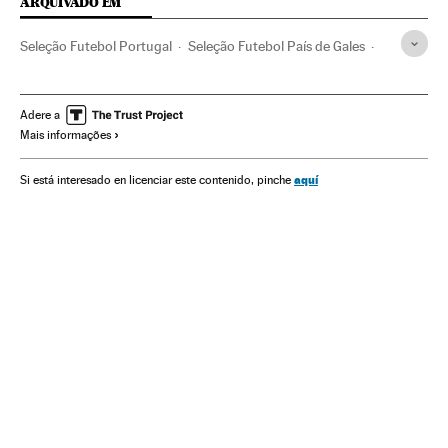
ARQUIVADO EM
Seleção Futebol Portugal
Seleção Futebol País de Gales
Cristiano Ronaldo
Bale
Eurocopa
Seleções esportivas
Futebol
Brasil
Competições
América do Sul
Adere a
Mais informações
América Latina
Esportes
América
Selección portuguesa
aquí
Si está interesado en licenciar este contenido, pinche