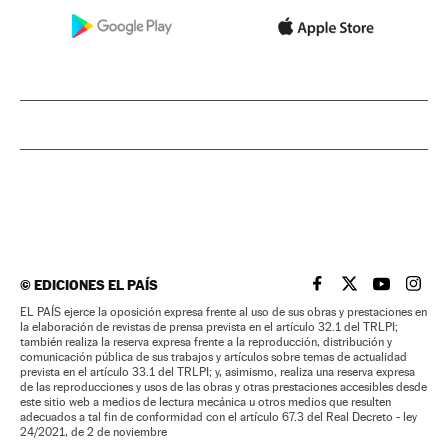
©
EDICIONES EL PAÍS
EL PAÍS BRASIL EN
EL PAÍS BRASI
EL PAÍS B
EL PA
EL PAÍS ejerce la oposición expresa frente al uso de sus obras y prestaciones en
la elaboración de revistas de prensa prevista en el artículo 32.1 del TRLPI;
también realiza la reserva expresa frente a la reproducción, distribución y
comunicación pública de sus trabajos y artículos sobre temas de actualidad
prevista en el artículo 33.1 del TRLPI; y, asimismo, realiza una reserva expresa
de las reproducciones y usos de las obras y otras prestaciones accesibles desde
este sitio web a medios de lectura mecánica u otros medios que resulten
adecuados a tal fin de conformidad con el artículo 67.3 del Real Decreto - ley
24/2021, de 2 de noviembre