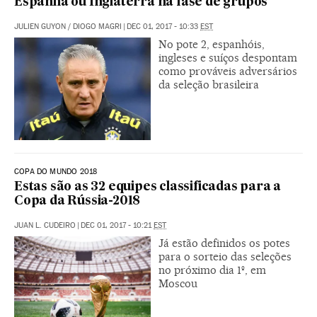
Espanha ou Inglaterra na fase de grupos
JULIEN GUYON
/
DIOGO MAGRI
|
DEC 01, 2017 - 10:33
EST
No pote 2, espanhóis,
ingleses e suíços despontam
como prováveis adversários
da seleção brasileira
COPA DO MUNDO 2018
Estas são as 32 equipes classificadas para a
Copa da Rússia-2018
JUAN L. CUDEIRO
|
DEC 01, 2017 - 10:21
EST
Já estão definidos os potes
para o sorteio das seleções
no próximo dia 1º, em
Moscou