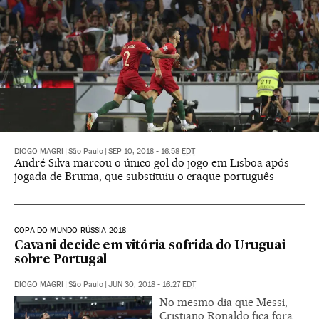
DIOGO MAGRI
|
São Paulo
|
SEP 10, 2018 - 16:58
EDT
André Silva marcou o único gol do jogo em Lisboa após
jogada de Bruma, que substituiu o craque português
COPA DO MUNDO RÚSSIA 2018
Cavani decide em vitória sofrida do Uruguai
sobre Portugal
DIOGO MAGRI
|
São Paulo
|
JUN 30, 2018 - 16:27
EDT
No mesmo dia que Messi,
Cristiano Ronaldo fica fora