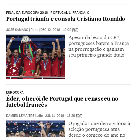
FINAL DA EUROCOPA 2016 | PORTUGAL 1; FRANÇA, 0
Portugal triunfa e consola Cristiano Ronaldo
JOSÉ SÁMANO
|
Paris
|
DEC 12, 2016 - 15:05
EST
Apesar da lesão do CR7,
portugueses batem a França
na prorrogação e ganham
seu primeiro grande título
EUROCOPA
Éder, o herói de Portugal que renasceu no
futebol francês
DAMIEN LEMAÎTRE
|
Lille
|
JUL 11, 2016 - 18:29
EDT
O jogador que deu a vitória à
seleção portuguesa atua
desde o começo do ano no