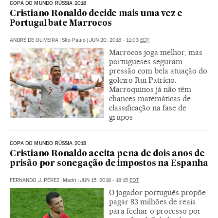
COPA DO MUNDO RÚSSIA 2018
Cristiano Ronaldo decide mais uma vez e
Portugal bate Marrocos
ANDRÉ DE OLIVEIRA
|
São Paulo
|
JUN 20, 2018 - 11:03
EDT
Marrocos joga melhor, mas
portugueses seguram
pressão com bela atuação do
goleiro Rui Patrício.
Marroquinos já não têm
chances matemáticas de
classificação na fase de
grupos
COPA DO MUNDO RÚSSIA 2018
Cristiano Ronaldo aceita pena de dois anos de
prisão por sonegação de impostos na Espanha
FERNANDO J. PÉREZ
|
Madri
|
JUN 15, 2018 - 18:15
EDT
O jogador português propõe
pagar 83 milhões de reais
para fechar o processo por