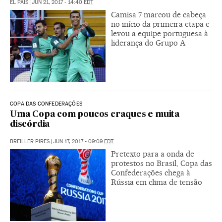
EL PAÍS
|
JUN 21, 2017 - 14:40
EDT
Camisa 7 marcou de cabeça
no início da primeira etapa e
levou a equipe portuguesa à
liderança do Grupo A
COPA DAS CONFEDERAÇÕES
Uma Copa com poucos craques e muita
discórdia
BREILLER PIRES
|
JUN 17, 2017 - 09:09
EDT
Pretexto para a onda de
protestos no Brasil, Copa das
Confederações chega à
Rússia em clima de tensão