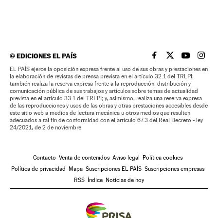
©
EDICIONES EL PAÍS
EL PAÍS BRASIL EN
EL PAÍS BRASI
EL PAÍS B
EL PA
EL PAÍS ejerce la oposición expresa frente al uso de sus obras y prestaciones en
la elaboración de revistas de prensa prevista en el artículo 32.1 del TRLPI;
también realiza la reserva expresa frente a la reproducción, distribución y
comunicación pública de sus trabajos y artículos sobre temas de actualidad
prevista en el artículo 33.1 del TRLPI; y, asimismo, realiza una reserva expresa
de las reproducciones y usos de las obras y otras prestaciones accesibles desde
este sitio web a medios de lectura mecánica u otros medios que resulten
adecuados a tal fin de conformidad con el artículo 67.3 del Real Decreto - ley
24/2021, de 2 de noviembre
Contacto
Venta de contenidos
Aviso legal
Política cookies
Política de privacidad
Mapa
Suscripciones EL PAÍS
Suscripciones empresas
RSS
Índice
Noticias de hoy