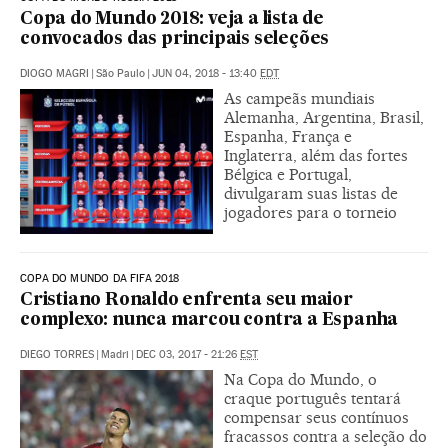
Copa do Mundo 2018: veja a lista de
convocados das principais seleções
DIOGO MAGRI
|
São Paulo
|
JUN 04, 2018 - 13:40
EDT
As campeãs mundiais
Alemanha, Argentina, Brasil,
Espanha, França e
Inglaterra, além das fortes
Bélgica e Portugal,
divulgaram suas listas de
jogadores para o torneio
COPA DO MUNDO DA FIFA 2018
Cristiano Ronaldo enfrenta seu maior
complexo: nunca marcou contra a Espanha
DIEGO TORRES
|
Madri
|
DEC 03, 2017 - 21:26
EST
Na Copa do Mundo, o
craque português tentará
compensar seus contínuos
fracassos contra a seleção do