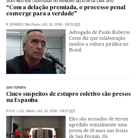
JOÃO MESTIERI | ADVOGADO DO PRIMEIRO DELATOR DA LAVA JATO
“Com a delação premiada, o processo penal
converge para a verdade”
R. BORGES
|
São Paulo
|
JUL 10, 2016 - 09:53
EDT
Advogado de Paulo Roberto
Costa diz que colaboração
mudou a cultura jurídica no
Brasil
SAN FERMÍN
Cinco suspeitos de estupro coletivo são presos
na Espanha
P.O.D.
/
J.D.
|
Madri
|
JUL 10, 2016 - 09:27
EDT
Eles são acusados de terem
agredido sexualmente uma
jovem de 19 anos nas festas
de San Fermín. Os