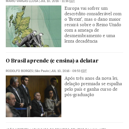
MARIO VARGAS LLOSA
|
JUL 10, 2016 - 11:16
EDT
Europa vai sofrer um
descrédito considerável com
o 'Brexit', mas o dano maior
recairá sobre o Reino Unido
com a ameaça de
desmembramento e uma
lenta decadência
O Brasil aprende (e ensina) a delatar
RODOLFO BORGES
|
São Paulo
|
JUL 10, 2016 - 09:53
EDT
Após três anos da nova lei,
delação premiada se espalha
pelo país e ganha curso de
pós-graduação