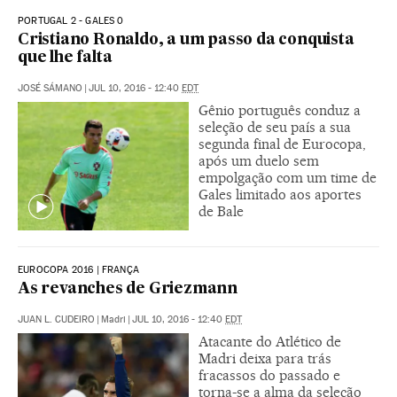
PORTUGAL 2 - GALES 0
Cristiano Ronaldo, a um passo da conquista
que lhe falta
JOSÉ SÁMANO
|
JUL 10, 2016 - 12:40
EDT
Gênio português conduz a
seleção de seu país a sua
segunda final de Eurocopa,
após um duelo sem
empolgação com um time de
Gales limitado aos aportes
de Bale
EUROCOPA 2016 | FRANÇA
As revanches de Griezmann
JUAN L. CUDEIRO
|
Madri
|
JUL 10, 2016 - 12:40
EDT
Atacante do Atlético de
Madri deixa para trás
fracassos do passado e
torna-se a alma da seleção