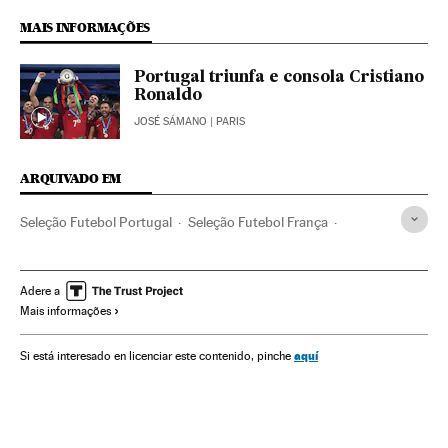
MAIS INFORMAÇÕES
Portugal triunfa e consola Cristiano
Ronaldo
JOSÉ SÁMANO
| PARIS
ARQUIVADO EM
Seleção Futebol Portugal
Seleção Futebol França
Cristiano Ronaldo
Campeonato espanhol
Seleções esportivas
Real Madrid
La Liga
Adere a
Mais informações
Primeira divisão
Liga futebol
Futebol
Times esportes
Organizações desportivas
Competições
Esportes
aquí
Si está interesado en licenciar este contenido, pinche
Selección portuguesa