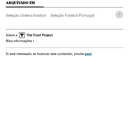
ARQUIVADO EM
Seleção chilena futebol
Seleção Futebol Portugal
Copa Confederações
Cristiano Ronaldo
Alexis Sánchez
Bernardo Silva
Arturo Vidal
Seleção chilena
Adere a
Mais informações
Seleções esportivas
Rússia
FIFA
Europa Leste
Clubes futebol
Futebol
Brasil
Times esportes
aquí
Si está interesado en licenciar este contenido, pinche
Competições
América do Sul
América Latina
Organizações desportivas
Esportes
América
Europa
Selección portuguesa