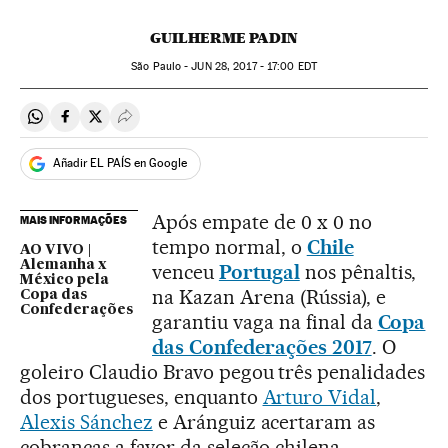
GUILHERME PADIN
São Paulo -
JUN
28, 2017 - 17:00
EDT
Compartir en Whatsapp
Compartir en Facebook
Compartir en Twitter
Desplegar Redes Sociales
Añadir EL PAÍS en Google
Após empate de 0 x 0 no
MAIS INFORMAÇÕES
tempo normal, o
Chile
AO VIVO |
Alemanha x
venceu
Portugal
nos pênaltis,
México pela
na Kazan Arena (Rússia), e
Copa das
Confederações
garantiu vaga na final da
Copa
das Confederações 2017
. O
goleiro Claudio Bravo pegou três penalidades
dos portugueses, enquanto
Arturo Vidal
,
Alexis Sánchez
e Aránguiz acertaram as
cobranças a favor da seleção chilena.