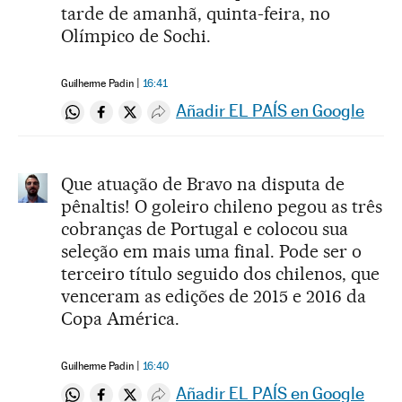
tarde de amanhã, quinta-feira, no
Olímpico de Sochi.
Guilherme Padin
16:41
Añadir EL PAÍS en Google
Compartir en Whatsapp
Compartir en Facebook
Compartir en Twitter
Desplegar Redes Sociales
Que atuação de Bravo na disputa de
pênaltis! O goleiro chileno pegou as três
cobranças de Portugal e colocou sua
seleção em mais uma final. Pode ser o
terceiro título seguido dos chilenos, que
venceram as edições de 2015 e 2016 da
Copa América.
Guilherme Padin
16:40
Añadir EL PAÍS en Google
Compartir en Whatsapp
Compartir en Facebook
Compartir en Twitter
Desplegar Redes Sociales