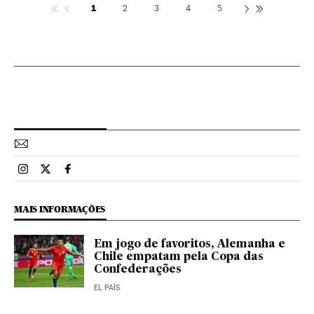
1
2
3
4
5
Esportes El País Brasil en Instagram
Esportes El País Brasil en Twitter
Esportes El País Brasil en Facebook
MAIS INFORMAÇÕES
Em jogo de favoritos, Alemanha e
Chile empatam pela Copa das
Confederações
EL PAÍS