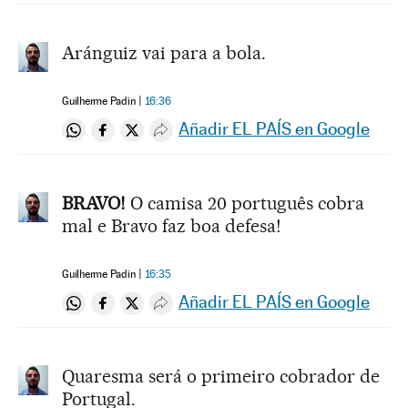
Aránguiz vai para a bola.
Guilherme Padin
16:36
Añadir EL PAÍS en Google
Compartir en Whatsapp
Compartir en Facebook
Compartir en Twitter
Desplegar Redes Sociales
BRAVO!
O camisa 20 português cobra
mal e Bravo faz boa defesa!
Guilherme Padin
16:35
Añadir EL PAÍS en Google
Compartir en Whatsapp
Compartir en Facebook
Compartir en Twitter
Desplegar Redes Sociales
Quaresma será o primeiro cobrador de
Portugal.