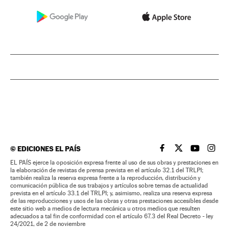
©
EDICIONES EL PAÍS
EL PAÍS BRASIL EN
EL PAÍS BRASI
EL PAÍS B
EL PA
EL PAÍS ejerce la oposición expresa frente al uso de sus obras y prestaciones en
la elaboración de revistas de prensa prevista en el artículo 32.1 del TRLPI;
también realiza la reserva expresa frente a la reproducción, distribución y
comunicación pública de sus trabajos y artículos sobre temas de actualidad
prevista en el artículo 33.1 del TRLPI; y, asimismo, realiza una reserva expresa
de las reproducciones y usos de las obras y otras prestaciones accesibles desde
este sitio web a medios de lectura mecánica u otros medios que resulten
adecuados a tal fin de conformidad con el artículo 67.3 del Real Decreto - ley
24/2021, de 2 de noviembre