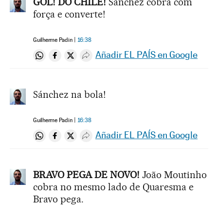
GOL! DO CHILE!
Sánchez cobra com
força e converte!
Guilherme Padin
16:38
Añadir EL PAÍS en Google
Compartir en Whatsapp
Compartir en Facebook
Compartir en Twitter
Desplegar Redes Sociales
Sánchez na bola!
Guilherme Padin
16:38
Añadir EL PAÍS en Google
Compartir en Whatsapp
Compartir en Facebook
Compartir en Twitter
Desplegar Redes Sociales
BRAVO PEGA DE NOVO!
João Moutinho
cobra no mesmo lado de Quaresma e
Bravo pega.